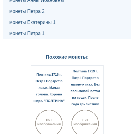
монеты Анны Иоановны
монеты Петра 2
монеты Екатерины 1
монеты Петра 1
Похожие монеты:
Полтина 1719 г.
Полтина 1718 г.
Петр I Портрет в
Петр I Портрет в
наплечниках. Без
латах. Малая
пальмовой ветви
голова. Корона
на груди. После
шире. "ПОЛТИIНА"
года трилистник