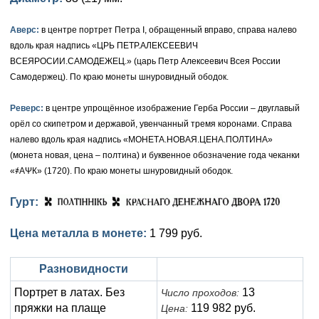
Елизавета I (1741-1762)
Русско-Польские
Для Грузии
Медь
Серебро
Аверс:
в центре портрет Петра I, обращенный вправо, справа налево
вдоль края надпись «ЦРЬ ПЕТР.АЛЕКСЕЕВИЧ
Иоанн Антонович (1740-1741)
Для Польши
Для Польши
Медь
Золото
ВСЕЯРОСИИ.САМОДЕЖЕЦ.» (царь Петр Алексеевич Всея России
Самодержец). По краю монеты шнуровидный ободок.
Анна Иоанновна (1730-1740)
Памятные и донативные
Сибирские монеты
Серебро
Реверс:
в центре упрощённое изображение Герба России – двуглавый
Петр II (1727-1730)
Для Молдавии и Валахии
Медь
орёл со скипетром и державой, увенчанный тремя коронами. Справа
налево вдоль края надпись «МОНЕТА.НОВАЯ.ЦЕНА.ПОЛТИНА»
Екатерина I (1725-1727)
Таврические монеты
Для Пруссии
(монета новая, цена – полтина) и буквенное обозначение года чеканки
Петр I (1682-1725)
Ливонезы
«҂АΨК» (1720). По краю монеты шнуровидный ободок.
Альбертусталер
Золото
Гурт:
Серебро
Цена металла в монете:
1 799 руб.
Медь
Разновидности
Для Речи Посполитой
Портрет в латах. Без
13
Число проходов:
пряжки на плаще
119 982 руб.
Цена: