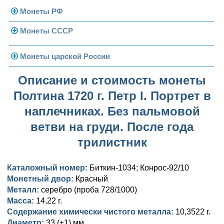
Монеты РФ
Монеты СССР
Современная Россия
Монеты 1991-1993 гг.
Погодовка СССР
Монеты царской России
Памятные и юбилейные
Монеты 1958 года
Николай II (1894-1917)
Описание и стоимость монеты
Полтина 1720 г. Петр I. Портрет в
Золотые червонцы
Александр III (1881-1894)
Золото
наплечниках. Без пальмовой
Памятные и юбилейные
Александр II (1855-1881)
Серебро
Золото
ветви на груди. После года
Николай I (1825-1855)
Медь
Серебро
Золото
трилистник
Александр I (1801-1825)
Германская оккупация
Медь
Серебро
Платина, золото
Каталожный номер:
Биткин-1034; Конрос-92/10
Монетный двор:
Красный
Павел I (1796-1801)
Для Финляндии
Для Финляндии
Медь
Серебро
Золото
Металл:
серебро (проба 728/1000)
Екатерина II (1762-1796)
Памятные и донативные
Памятные и донативные
Для Финляндии
Медь
Серебро
Золото
Масса:
14,22 г.
Содержание химически чистого металла:
10,3522 г.
Петр III (1762)
Памятные и донативные
Для Грузии
Медь
Серебро
Золото
Диаметр:
33 (±1) мм.