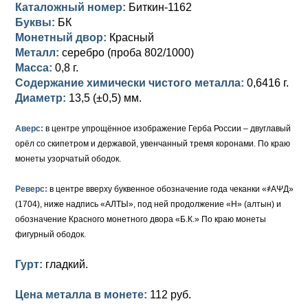
Каталожный номер:
Биткин-1162
Буквы:
БК
Елизавета I (1741-1762)
Русско-Польские
Для Грузии
Медь
Серебро
Монетный двор:
Красный
Иоанн Антонович (1740-1741)
Для Польши
Для Польши
Медь
Золото
Металл:
серебро (проба 802/1000)
Масса:
0,8 г.
Анна Иоанновна (1730-1740)
Памятные и донативные
Сибирские монеты
Серебро
Содержание химически чистого металла:
0,6416 г.
Диаметр:
13,5 (±0,5) мм.
Петр II (1727-1730)
Для Молдавии и Валахии
Медь
Аверс:
в центре упрощённое изображение Герба России – двуглавый
Екатерина I (1725-1727)
Таврические монеты
Для Пруссии
орёл со скипетром и державой, увенчанный тремя коронами. По краю
монеты узорчатый ободок.
Петр I (1682-1725)
Ливонезы
Реверс:
в центре вверху буквенное обозначение года чеканки «҂АΨД»
Альбертусталер
Золото
(1704), ниже надпись «АЛТЫ», под ней продолжение «Н» (алтын) и
обозначение Красного монетного двора «Б.К.» По краю монеты
Серебро
фигурный ободок.
Медь
Гурт:
гладкий.
Для Речи Посполитой
Цена металла в монете:
112 руб.