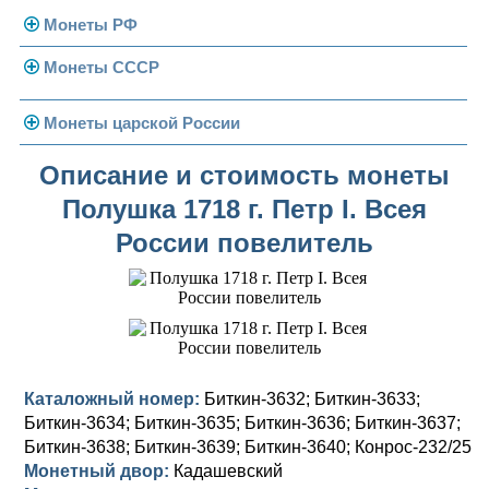
Монеты РФ
Монеты СССР
Современная Россия
Монеты 1991-1993 гг.
Погодовка СССР
Монеты царской России
Памятные и юбилейные
Монеты 1958 года
Николай II (1894-1917)
Описание и стоимость монеты
Полушка 1718 г. Петр I. Всея
Золотые червонцы
Александр III (1881-1894)
Золото
России повелитель
Памятные и юбилейные
Александр II (1855-1881)
Серебро
Золото
Николай I (1825-1855)
Медь
Серебро
Золото
Александр I (1801-1825)
Германская оккупация
Медь
Серебро
Платина, золото
Павел I (1796-1801)
Для Финляндии
Для Финляндии
Медь
Серебро
Золото
Каталожный номер:
Биткин-3632; Биткин-3633;
Биткин-3634; Биткин-3635; Биткин-3636; Биткин-3637;
Екатерина II (1762-1796)
Памятные и донативные
Памятные и донативные
Для Финляндии
Медь
Серебро
Золото
Биткин-3638; Биткин-3639; Биткин-3640; Конрос-232/25
Монетный двор:
Кадашевский
Петр III (1762)
Памятные и донативные
Для Грузии
Медь
Серебро
Золото