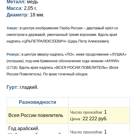
Металл:
медь
Масса:
2,05 г.
Елизавета I (1741-1762)
Русско-Польские
Для Грузии
Медь
Серебро
Диаметр:
18 мм.
Иоанн Антонович (1740-1741)
Для Польши
Для Польши
Медь
Золото
Аверс:
в центре изображение Герба России – двуглавый орёл со
Анна Иоанновна (1730-1740)
Памятные и донативные
Сибирские монеты
Серебро
скипетром и державой, увенчанный тремя коронами. Вдоль края
надпись «ЦРЬПЕТРАЛЕКСЕЕВИЧ» (Царь Петр Алексеевич).
Петр II (1727-1730)
Для Молдавии и Валахии
Медь
Реверс:
в центре вверху надпись «ПО», ниже продолжение «ЛУШКА»
Екатерина I (1725-1727)
Таврические монеты
Для Пруссии
(полушка), под ним буквенное обозначение года чеканки «҂АΨИI»
(1718). Вдоль края надпись «ВСЕЯ РОСИИ ПОВЕЛИТЕЛЬ» (Всея
Петр I (1682-1725)
Ливонезы
России Повелитель). По краю точечный ободок.
Альбертусталер
Золото
Гурт:
гладкий.
Серебро
Разновидности
Медь
1
Число проходов:
Всея России повелитель
22 222 руб.
Цена:
Для Речи Посполитой
Год арабский.
1
Число проходов: