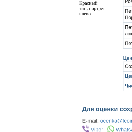
Ро
Пе
По
Пе
ло
Пе
Цен
Со
Цен
Чи
Для оценки сох
E-mail:
ocenka@fcoin
Viber
Whats