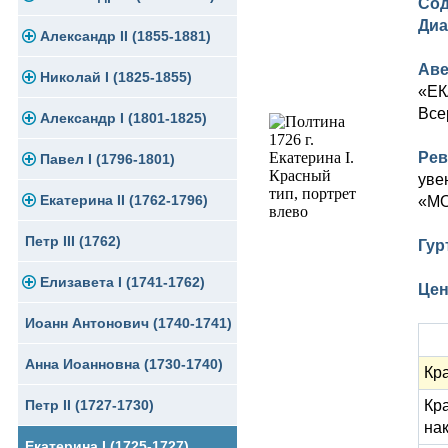
Сод
Диа
Памятные и юбилейные
Александр II (1855-1881)
Серебро
Золото
Аве
Николай I (1825-1855)
Медь
Серебро
Золото
«ЕК
Все
Александр I (1801-1825)
Германская оккупация
Медь
Серебро
Платина, золото
Рев
Павел I (1796-1801)
Для Финляндии
Для Финляндии
Медь
Серебро
Золото
уве
Екатерина II (1762-1796)
Памятные и донативные
Памятные и донативные
Для Финляндии
Медь
Серебро
Золото
«МО
Петр III (1762)
Памятные и донативные
Для Грузии
Медь
Серебро
Золото
Гур
Елизавета I (1741-1762)
Русско-Польские
Для Грузии
Медь
Серебро
Цен
Иоанн Антонович (1740-1741)
Для Польши
Для Польши
Медь
Золото
Анна Иоанновна (1730-1740)
Памятные и донативные
Сибирские монеты
Серебро
Кр
Петр II (1727-1730)
Кр
Для Молдавии и Валахии
Медь
на
Екатерина I (1725-1727)
Таврические монеты
Для Пруссии