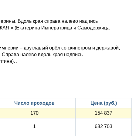
ерины. Вдоль края справа налево надпись
» (Екатерина Императрица и Самодержица
империи – двуглавый орёл со скипетром и державой,
. Справа налево вдоль края надпись
ина). .
Число проходов
Цена (руб.)
170
154 837
1
682 703