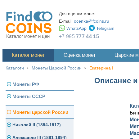
Для оценки монет
E-mail:
ocenka@fcoins.ru
WhatsApp
Telegram
Каталог монет и цен
+7 995
777 44 15
Каталог монет
Оценка монет
Царские 
Каталоги
Монеты Царской России
Екатерина I
>
>
Описание и 
Монеты РФ
Монеты СССР
Современная Россия
Кат
Монеты 1991-1993 гг.
Погодовка СССР
Монеты царской России
Бит
Мон
Памятные и юбилейные
Монеты 1958 года
Николай II (1894-1917)
Мет
Мас
Золотые червонцы
Александр III (1881-1894)
Золото