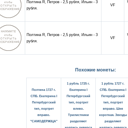
Полтина R, Петров - 2,5 рубля, Ильин - 3
VF
рубля.
Полтина R, Петров - 2,5 рубля, Ильин - 3
VF
рубля.
Похожие монеты:
1 рубль 1725 г.
1 рубль 1727 г.
Полтина 1727 г.
Екатерина I
СПБ. Екатерина I
СПБ. Екатерина I
Петербургский
Петербургский
Петербургский
тип, портрет
тип, портрет
тип, портрет
влево.
вправо. Шея
вправо.
Трилистники
короткая. Звезды
"САМОДЕРЖIЦА"
разделяют
разделяют
надпись реверса
надпись реверса