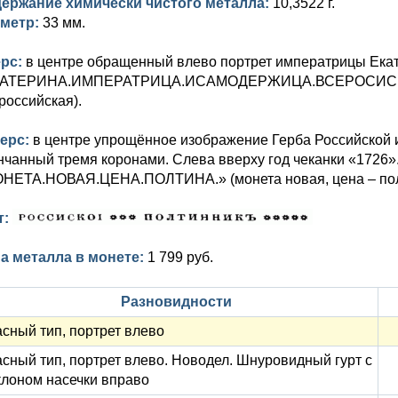
ержание химически чистого металла:
10,3522 г.
метр:
33 мм.
рс:
в центре обращенный влево портрет императрицы Екат
АТЕРИНА.ИМПЕРАТРИЦА.ИСАМОДЕРЖИЦА.ВСЕРОСИСКАЯ.
российская).
ерс:
в центре упрощённое изображение Герба Российской 
нчанный тремя коронами. Слева вверху год чеканки «1726»
НЕТА.НОВАЯ.ЦЕНА.ПОЛТИНА.» (монета новая, цена – полт
т:
а металла в монете:
1 799 руб.
Разновидности
асный тип, портрет влево
асный тип, портрет влево. Новодел. Шнуровидный гурт с
клоном насечки вправо