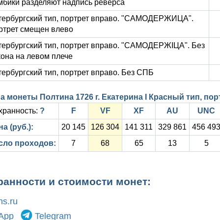
мбики разделяют надпись реверса
тербургский тип, портрет вправо. "САМОДЕРЖИЦА".
ртрет смещен влево
тербургский тип, портрет вправо. "САМОДЕРЖIЦА". Без
кона на левом плече
тербургский тип, портрет вправо. Без СПБ
а монеты Полтина 1726 г. Екатерина I Красный тип, по
хранность:
?
F
VF
XF
AU
UNC
а (руб.):
20 145
126 304
141 311
329 861
456 49
сло проходов:
7
68
65
13
5
ранности и стоимости монет:
s.ru
App
Telegram