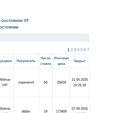
в состоянии
VF
остоянии
1
2
3
4
5
6
7
Число
Итоговая
укцион
Покупатель
Закрыт
ставок
цена
Wolmar
21.05.2026
imperator4
50
25639
VIP
10:26:28
Wolmar
07.08.2025
dddixi
24
173409