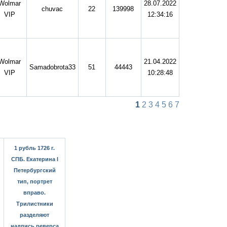
Wolmar
28.07.2022
chuvac
22
139998
VIP
12:34:16
Wolmar
21.04.2022
Samadobrota33
51
44443
VIP
10:28:48
1
2
3
4
5
6
7
1 рубль 1726 г.
СПБ. Екатерина I
Петербургский
тип, портрет
вправо.
Трилистники
разделяют
надпись реверса