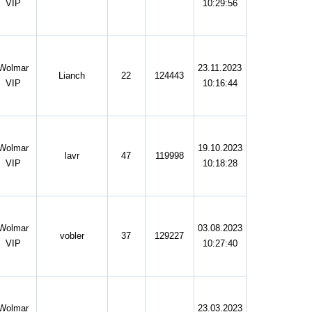
VIP
10:29:56
Wolmar
23.11.2023
Lianch
22
124443
VIP
10:16:44
Wolmar
19.10.2023
lavr
47
119998
VIP
10:18:28
Wolmar
03.08.2023
vobler
37
129227
VIP
10:27:40
Wolmar
23.03.2023