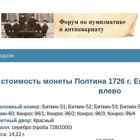
медали
стоимость монеты Полтина 1726 г. Е
влево
аложный номер:
Биткин-51; Биткин-52; Биткин-53; Биткин-5
кин-60; Конрос-96/1; Конрос-96/2; Конрос-96/3; Конрос-96/4
етный двор:
Красный
алл:
серебро (проба 728/1000)
са:
14,22 г.