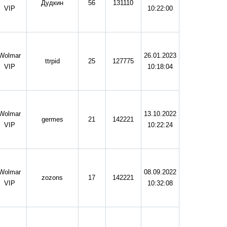
Дудкин
56
131110
VIP
10:22:00
Wolmar
26.01.2023
ttrpid
25
127775
VIP
10:18:04
Wolmar
13.10.2022
germes
21
142221
VIP
10:22:24
Wolmar
08.09.2022
zozons
17
142221
VIP
10:32:08