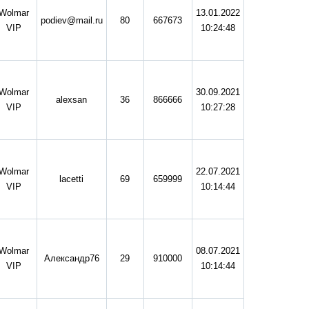
Wolmar
13.01.2022
podiev@mail.ru
80
667673
VIP
10:24:48
Wolmar
30.09.2021
alexsan
36
866666
VIP
10:27:28
Wolmar
22.07.2021
lacetti
69
659999
VIP
10:14:44
Wolmar
08.07.2021
Александр76
29
910000
VIP
10:14:44