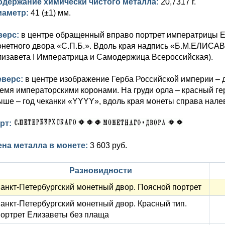
одержание химически чистого металла:
20,7317 г.
иаметр:
41 (±1) мм.
верс:
в центре обращенный вправо портрет императрицы Е
онетного двора «С.П.Б.». Вдоль края надпись «Б.М.ЕЛИ
изавета I Императрица и Самодержица Всероссийская).
еверс:
в центре изображение Герба Российской империи – 
емя императорскими коронами. На груди орла – красный г
ше – год чеканки «YYYY», вдоль края монеты справа нале
урт:
ена металла в монете:
3 603 руб.
Разновидности
анкт-Петербургский монетный двор. Поясной портрет
анкт-Петербургский монетный двор. Красный тип.
ортрет Елизаветы без плаща