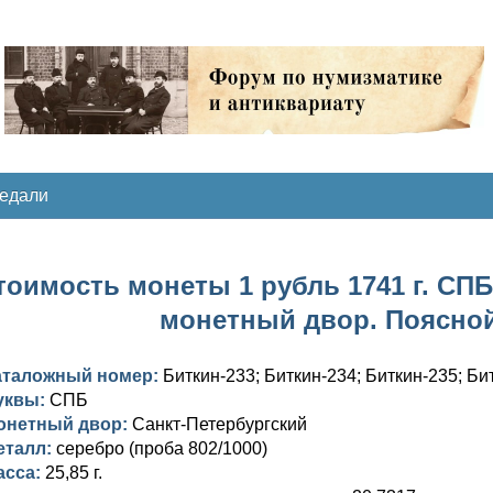
медали
тоимость монеты 1 рубль 1741 г. СПБ.
монетный двор. Поясной
аталожный номер:
Биткин-233; Биткин-234; Биткин-235; Би
уквы:
СПБ
онетный двор:
Санкт-Петербургский
еталл:
серебро (проба 802/1000)
асса:
25,85 г.