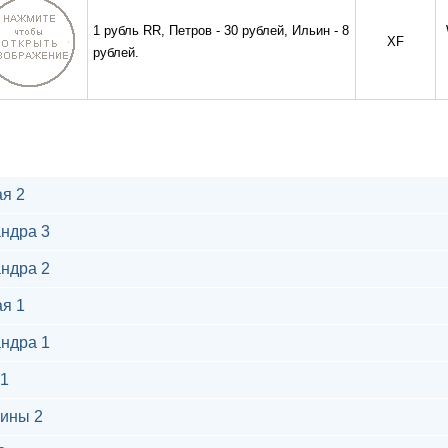
1 рубль RR, Петров - 30 рублей, Ильин - 8
XF
рублей.
я 2
ндра 3
ндра 2
я 1
ндра 1
1
ины 2