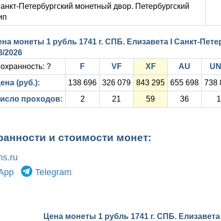
анкт-Петербургский монетный двор. Петербургский
ип
ена монеты 1 рубль 1741 г. СПБ. Елизавета I Санкт-Пе
8/2026
охранность:
?
F
VF
XF
AU
U
ена (руб.):
138 696
326 079
843 295
655 698
738 
исло проходов:
2
21
59
36
1
ранности и стоимости монет:
s.ru
App
Telegram
Цена монеты 1 рубль 1741 г. СПБ. Елизавета