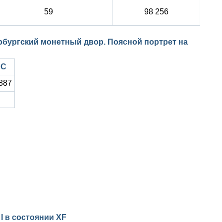
59
98 256
тербургский монетный двор. Поясной портрет на
NC
887
 I в состоянии
XF