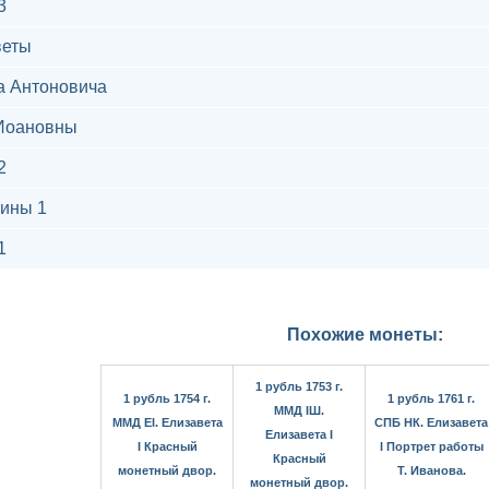
3
веты
а Антоновича
Иоановны
2
ины 1
1
Похожие монеты:
1 рубль 1753 г.
1 рубль 1754 г.
1 рубль 1761 г.
ММД IШ.
ММД ЕI. Елизавета
СПБ НК. Елизавета
Елизавета I
I Красный
I Портрет работы
Красный
монетный двор.
Т. Иванова.
монетный двор.