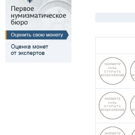
Для Речи Посполитой