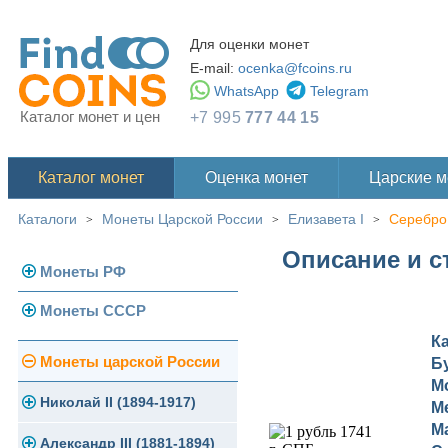
Для оценки монет
E-mail:
ocenka@fcoins.ru
WhatsApp
Telegram
Каталог монет и цен
+7 995
777 44 15
Каталог монет
Оценка монет
Царские 
Каталоги
Монеты Царской России
Елизавета I
Серебро
>
>
>
Описание и с
Монеты РФ
Монеты СССР
Современная Россия
К
Монеты 1991-1993 гг.
Погодовка СССР
Монеты царской России
Б
М
Памятные и юбилейные
Монеты 1958 года
Николай II (1894-1917)
М
М
Золотые червонцы
Александр III (1881-1894)
Золото