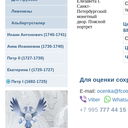
С
т
Ливонезы
Альбертусталер
Ц
8/
Иоанн Антонович (1740-1741)
С
Анна Иоанновна (1730-1740)
Ц
Ч
Петр II (1727-1730)
Екатерина I (1725-1727)
Для оценки сох
Петр I (1682-1725)
E-mail:
ocenka@fcoin
Золото
Viber
Whats
Серебро
+7 995
777 44 15
Медь