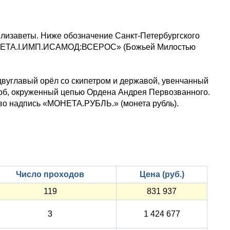
лизаветы. Ниже обозначение Санкт-Петербургского
САВЕТА.I.ИМП.ИСАМОД:ВСЕРОС» (Божьей Милостью
двуглавый орёл со скипетром и державой, увенчанный
ерб, окруженный цепью Ордена Андрея Первозванного.
во надпись «МОНЕТА.РУБЛЬ.» (монета рубль).
Число проходов
Цена (руб.)
119
831 937
3
1 424 677