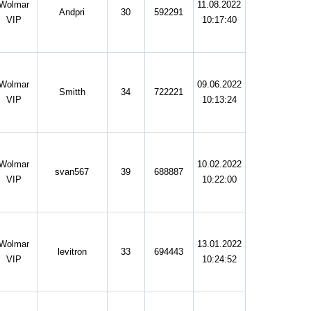
Wolmar
11.08.2022
Andpri
30
592291
VIP
10:17:40
Wolmar
09.06.2022
Smitth
34
722221
VIP
10:13:24
Wolmar
10.02.2022
svan567
39
688887
VIP
10:22:00
Wolmar
13.01.2022
levitron
33
694443
VIP
10:24:52