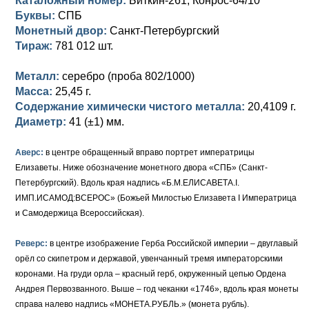
Каталожный номер:
Биткин-261; Конрос-64/10
Петр III (1762)
Памятные и донативные
Для Грузии
Медь
Серебро
Золото
Буквы:
СПБ
Монетный двор:
Санкт-Петербургский
Елизавета I (1741-1762)
Русско-Польские
Для Грузии
Медь
Серебро
Тираж:
781 012 шт.
Иоанн Антонович (1740-1741)
Для Польши
Для Польши
Медь
Золото
Металл:
серебро (проба 802/1000)
Анна Иоанновна (1730-1740)
Масса:
Памятные и донативные
Сибирские монеты
Серебро
25,45 г.
Содержание химически чистого металла:
20,4109 г.
Петр II (1727-1730)
Для Молдавии и Валахии
Медь
Диаметр:
41 (±1) мм.
Екатерина I (1725-1727)
Таврические монеты
Для Пруссии
Аверс:
в центре обращенный вправо портрет императрицы
Елизаветы. Ниже обозначение монетного двора «СПБ» (Санкт-
Петр I (1682-1725)
Ливонезы
Петербургский). Вдоль края надпись «Б.М.ЕЛИСАВЕТА.I.
ИМП.ИСАМОД:ВСЕРОС» (Божьей Милостью Елизавета I Императрица
Альбертусталер
Золото
и Самодержица Всероссийская).
Серебро
Реверс:
в центре изображение Герба Российской империи – двуглавый
орёл со скипетром и державой, увенчанный тремя императорскими
Медь
коронами. На груди орла – красный герб, окруженный цепью Ордена
Для Речи Посполитой
Андрея Первозванного. Выше – год чеканки «1746», вдоль края монеты
справа налево надпись «МОНЕТА.РУБЛЬ.» (монета рубль).