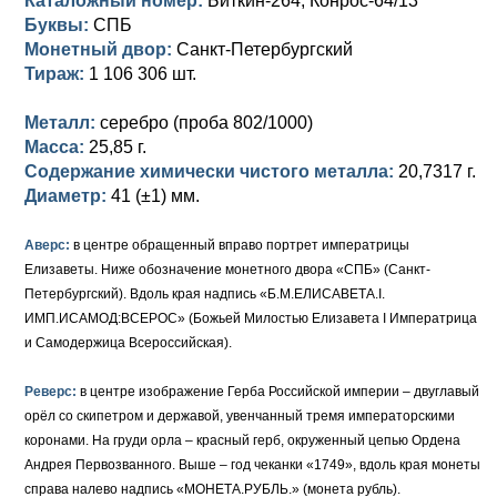
Каталожный номер:
Биткин-264; Конрос-64/13
Петр III (1762)
Памятные и донативные
Для Грузии
Медь
Серебро
Золото
Буквы:
СПБ
Монетный двор:
Санкт-Петербургский
Елизавета I (1741-1762)
Русско-Польские
Для Грузии
Медь
Серебро
Тираж:
1 106 306 шт.
Иоанн Антонович (1740-1741)
Для Польши
Для Польши
Медь
Золото
Металл:
серебро (проба 802/1000)
Анна Иоанновна (1730-1740)
Масса:
Памятные и донативные
Сибирские монеты
Серебро
25,85 г.
Содержание химически чистого металла:
20,7317 г.
Петр II (1727-1730)
Для Молдавии и Валахии
Медь
Диаметр:
41 (±1) мм.
Екатерина I (1725-1727)
Таврические монеты
Для Пруссии
Аверс:
в центре обращенный вправо портрет императрицы
Елизаветы. Ниже обозначение монетного двора «СПБ» (Санкт-
Петр I (1682-1725)
Ливонезы
Петербургский). Вдоль края надпись «Б.М.ЕЛИСАВЕТА.I.
ИМП.ИСАМОД:ВСЕРОС» (Божьей Милостью Елизавета I Императрица
Альбертусталер
Золото
и Самодержица Всероссийская).
Серебро
Реверс:
в центре изображение Герба Российской империи – двуглавый
орёл со скипетром и державой, увенчанный тремя императорскими
Медь
коронами. На груди орла – красный герб, окруженный цепью Ордена
Для Речи Посполитой
Андрея Первозванного. Выше – год чеканки «1749», вдоль края монеты
справа налево надпись «МОНЕТА.РУБЛЬ.» (монета рубль).