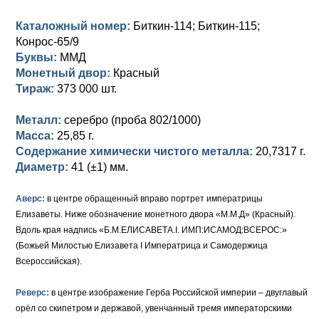
Петр III (1762)
Памятные и донативные
Для Грузии
Медь
Серебро
Золото
Каталожный номер:
Биткин-114; Биткин-115;
Елизавета I (1741-1762)
Русско-Польские
Для Грузии
Медь
Серебро
Конрос-65/9
Буквы:
ММД
Иоанн Антонович (1740-1741)
Для Польши
Для Польши
Медь
Золото
Монетный двор:
Красный
Тираж:
373 000 шт.
Анна Иоанновна (1730-1740)
Памятные и донативные
Сибирские монеты
Серебро
Металл:
серебро (проба 802/1000)
Петр II (1727-1730)
Для Молдавии и Валахии
Медь
Масса:
25,85 г.
Содержание химически чистого металла:
20,7317 г.
Екатерина I (1725-1727)
Таврические монеты
Для Пруссии
Диаметр:
41 (±1) мм.
Петр I (1682-1725)
Ливонезы
Аверс:
в центре обращенный вправо портрет императрицы
Альбертусталер
Золото
Елизаветы. Ниже обозначение монетного двора «М.М.Д» (Красный).
Вдоль края надпись «Б.М.ЕЛИСАВЕТА.I. ИМП:ИСАМОД:ВСЕРОС:»
Серебро
(Божьей Милостью Елизавета I Императрица и Самодержица
Всероссийская).
Медь
Реверс:
в центре изображение Герба Российской империи – двуглавый
Для Речи Посполитой
орёл со скипетром и державой, увенчанный тремя императорскими