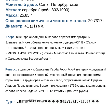
Петр III (1762)
Памятные и донативные
Для Грузии
Медь
Серебро
Золото
Монетный двор:
Санкт-Петербургский
Металл:
серебро (проба 802/1000)
Елизавета I (1741-1762)
Русско-Польские
Для Грузии
Медь
Серебро
Масса:
25,85 г.
Содержание химически чистого металла:
20,7317 г.
Иоанн Антонович (1740-1741)
Для Польши
Для Польши
Медь
Золото
Диаметр:
41 (±1) мм.
Анна Иоанновна (1730-1740)
Памятные и донативные
Сибирские монеты
Серебро
Аверс:
в центре обращенный вправо портрет императрицы
Петр II (1727-1730)
Для Молдавии и Валахии
Медь
Елизаветы. Ниже обозначение монетного двора «СП.Б» (Санкт-
Петербургский). Вдоль края надпись «Б.М.ЕЛИСАВЕТА.I.
Екатерина I (1725-1727)
Таврические монеты
Для Пруссии
ИМП:ИСАМОД.ВСЕРОС» (Божьей Милостью Елизавета I Императрица
и Самодержица Всероссийская).
Петр I (1682-1725)
Ливонезы
Реверс:
в центре изображение Герба Российской империи – двуглавый
Альбертусталер
Золото
орёл со скипетром и державой, увенчанный тремя императорскими
коронами. На груди орла – красный герб, окруженный цепью Ордена
Серебро
Андрея Первозванного. Выше – год чеканки «1755», вдоль края монеты
справа налево надпись «МОНЕТА.РУБЛЬ.» (монета рубль).
Медь
Гурт:
Для Речи Посполитой