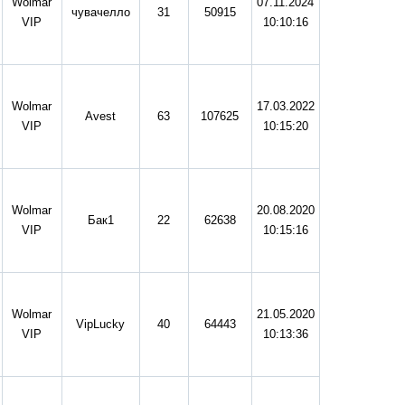
Wolmar
07.11.2024
чувачелло
31
50915
VIP
10:10:16
Wolmar
17.03.2022
Avest
63
107625
VIP
10:15:20
Wolmar
20.08.2020
Бак1
22
62638
VIP
10:15:16
Wolmar
21.05.2020
VipLucky
40
64443
VIP
10:13:36