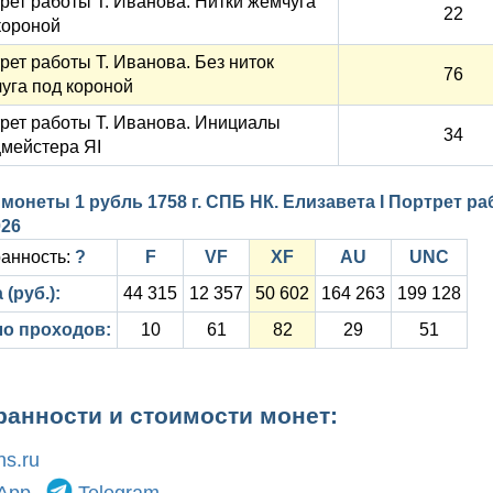
рет работы Т. Иванова. Нитки жемчуга
22
короной
рет работы Т. Иванова. Без ниток
76
уга под короной
рет работы Т. Иванова. Инициалы
34
мейстера ЯI
монеты 1 рубль 1758 г. СПБ НК. Елизавета I Портрет ра
026
анность:
?
F
VF
XF
AU
UNC
 (руб.):
44 315
12 357
50 602
164 263
199 128
о проходов:
10
61
82
29
51
ранности и стоимости монет:
s.ru