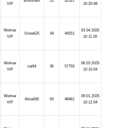
BrossNon
31
52321
VIP
10:20:48
Wolmar
03.04.2025
Snow625
34
49251
VIP
10:11:20
Wolmar
06.03.2025
cat84
36
57755
VIP
10:15:04
Wolmar
09.01.2025
Alisa000
50
48461
VIP
10:12:04