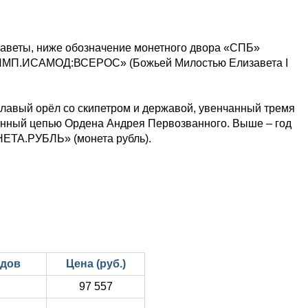
аветы, ниже обозначение монетного двора «СПБ»
I.ИМП.ИСАМОД:ВСЕРОС» (Божьей Милостью Елизавета I
главый орёл со скипетром и державой, увенчанный тремя
женный цепью Ордена Андрея Первозванного. Выше – год
НЕТА.РУБЛЬ» (монета рубль).
одов
Цена (руб.)
97 557