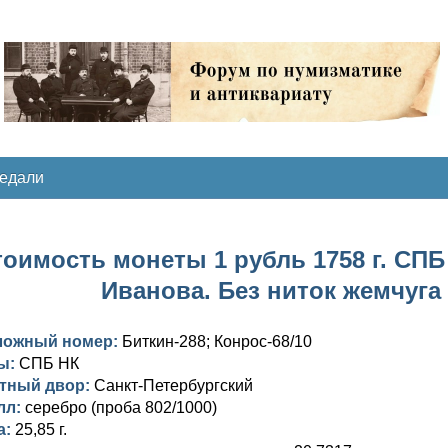
медали
оимость монеты 1 рубль 1758 г. СПБ 
Иванова. Без ниток жемчуга
ложный номер:
Биткин-288; Конрос-68/10
ы:
СПБ НК
тный двор:
Санкт-Петербургский
лл:
серебро (проба 802/1000)
а:
25,85 г.