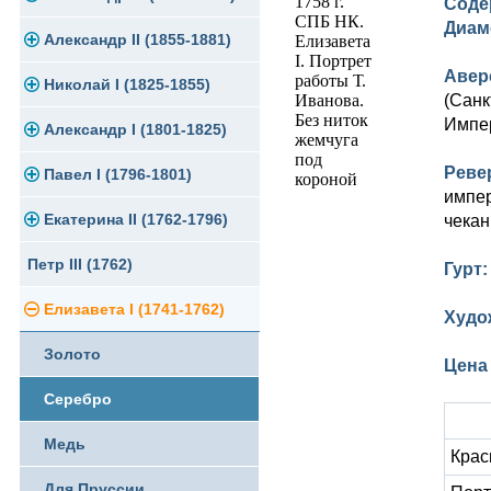
Соде
Диам
Памятные и юбилейные
Александр II (1855-1881)
Серебро
Золото
Авер
Николай I (1825-1855)
Медь
Серебро
Золото
(Санк
Импер
Александр I (1801-1825)
Германская оккупация
Медь
Серебро
Платина, золото
Реве
Павел I (1796-1801)
Для Финляндии
Для Финляндии
Медь
Серебро
Золото
импер
Екатерина II (1762-1796)
Памятные и донативные
Памятные и донативные
Для Финляндии
Медь
Серебро
Золото
чекан
Петр III (1762)
Памятные и донативные
Для Грузии
Медь
Серебро
Золото
Гурт
Елизавета I (1741-1762)
Русско-Польские
Для Грузии
Медь
Серебро
Худо
Золото
Для Польши
Для Польши
Медь
Цена
Серебро
Памятные и донативные
Сибирские монеты
Медь
Для Молдавии и Валахии
Крас
Для Пруссии
Таврические монеты