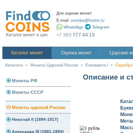
Для оценки монет
E-mail:
ocenka@fcoins.ru
WhatsApp
Telegram
Каталог монет и цен
+7 995
777 44 15
Каталог монет
Оценка монет
Царские 
Каталоги
Монеты Царской России
Елизавета I
Серебро
>
>
>
Описание и ст
Монеты РФ
Монеты СССР
Современная Россия
Ката
Монеты 1991-1993 гг.
Погодовка СССР
Монеты царской России
Букв
Моне
Памятные и юбилейные
Монеты 1958 года
Николай II (1894-1917)
Мета
Масс
Золотые червонцы
Александр III (1881-1894)
Золото