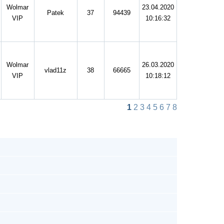
Wolmar
23.04.2020
Patek
37
94439
VIP
10:16:32
Wolmar
26.03.2020
vlad11z
38
66665
VIP
10:18:12
1
2
3
4
5
6
7
8