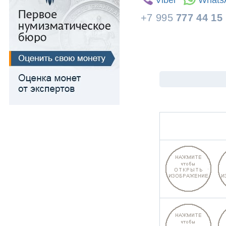
Viber
Whats
Для Речи Посполитой
+7 995
777 44 15