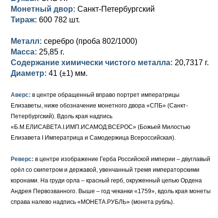
Петр III (1762)
Памятные и донативные
Для Грузии
Медь
Серебро
Золото
Монетный двор:
Санкт-Петербургский
Тираж:
600 782 шт.
Елизавета I (1741-1762)
Русско-Польские
Для Грузии
Медь
Серебро
Металл:
серебро (проба 802/1000)
Иоанн Антонович (1740-1741)
Для Польши
Для Польши
Медь
Золото
Масса:
25,85 г.
Содержание химически чистого металла:
20,7317 г.
Анна Иоанновна (1730-1740)
Памятные и донативные
Сибирские монеты
Серебро
Диаметр:
41 (±1) мм.
Петр II (1727-1730)
Для Молдавии и Валахии
Медь
Аверс:
в центре обращенный вправо портрет императрицы
Екатерина I (1725-1727)
Таврические монеты
Для Пруссии
Елизаветы, ниже обозначение монетного двора «СПБ» (Санкт-
Петербургский). Вдоль края надпись
Петр I (1682-1725)
Ливонезы
«Б.М.ЕЛИСАВЕТА.I.ИМП.ИСАМОД:ВСЕРОС» (Божьей Милостью
Елизавета I Императрица и Самодержица Всероссийская).
Альбертусталер
Золото
Реверс:
в центре изображение Герба Российской империи – двуглавый
Серебро
орёл со скипетром и державой, увенчанный тремя императорскими
коронами. На груди орла – красный герб, окруженный цепью Ордена
Медь
Андрея Первозванного. Выше – год чеканки «1759», вдоль края монеты
справа налево надпись «МОНЕТА.РУБЛЬ» (монета рубль).
Для Речи Посполитой