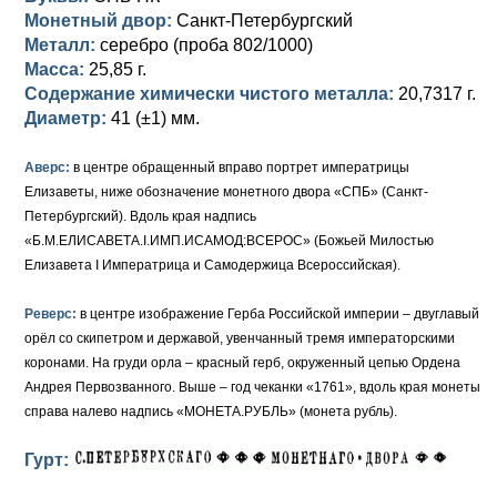
Петр III (1762)
Памятные и донативные
Для Грузии
Медь
Серебро
Золото
Монетный двор:
Санкт-Петербургский
Металл:
серебро (проба 802/1000)
Елизавета I (1741-1762)
Русско-Польские
Для Грузии
Медь
Серебро
Масса:
25,85 г.
Содержание химически чистого металла:
20,7317 г.
Иоанн Антонович (1740-1741)
Для Польши
Для Польши
Медь
Золото
Диаметр:
41 (±1) мм.
Анна Иоанновна (1730-1740)
Памятные и донативные
Сибирские монеты
Серебро
Аверс:
в центре обращенный вправо портрет императрицы
Петр II (1727-1730)
Для Молдавии и Валахии
Медь
Елизаветы, ниже обозначение монетного двора «СПБ» (Санкт-
Петербургский). Вдоль края надпись
Екатерина I (1725-1727)
Таврические монеты
Для Пруссии
«Б.М.ЕЛИСАВЕТА.I.ИМП.ИСАМОД:ВСЕРОС» (Божьей Милостью
Елизавета I Императрица и Самодержица Всероссийская).
Петр I (1682-1725)
Ливонезы
Реверс:
в центре изображение Герба Российской империи – двуглавый
Альбертусталер
Золото
орёл со скипетром и державой, увенчанный тремя императорскими
коронами. На груди орла – красный герб, окруженный цепью Ордена
Серебро
Андрея Первозванного. Выше – год чеканки «1761», вдоль края монеты
справа налево надпись «МОНЕТА.РУБЛЬ» (монета рубль).
Медь
Гурт:
Для Речи Посполитой