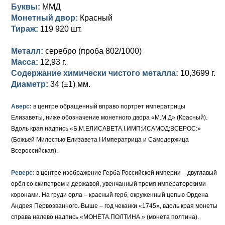
Петр III (1762)
Памятные и донативные
Для Грузии
Медь
Серебро
Золото
Буквы:
ММД
Монетный двор:
Красный
Елизавета I (1741-1762)
Русско-Польские
Для Грузии
Медь
Серебро
Тираж:
119 920 шт.
Иоанн Антонович (1740-1741)
Для Польши
Для Польши
Медь
Золото
Металл:
серебро (проба 802/1000)
Масса:
12,93 г.
Анна Иоанновна (1730-1740)
Памятные и донативные
Сибирские монеты
Серебро
Содержание химически чистого металла:
10,3699 г.
Диаметр:
34 (±1) мм.
Петр II (1727-1730)
Для Молдавии и Валахии
Медь
Аверс:
Екатерина I (1725-1727)
в центре обращенный вправо портрет императрицы
Таврические монеты
Для Пруссии
Елизаветы, ниже обозначение монетного двора «М.М.Д» (Красный).
Петр I (1682-1725)
Ливонезы
Вдоль края надпись «Б.М.ЕЛИСАВЕТА.I.ИМП:ИСАМОД:ВСЕРОС:»
(Божьей Милостью Елизавета I Императрица и Самодержица
Альбертусталер
Золото
Всероссийская).
Серебро
Реверс:
в центре изображение Герба Российской империи – двуглавый
орёл со скипетром и державой, увенчанный тремя императорскими
Медь
коронами. На груди орла – красный герб, окруженный цепью Ордена
Андрея Первозванного. Выше – год чеканки «1745», вдоль края монеты
Для Речи Посполитой
справа налево надпись «МОНЕТА.ПОЛТИНА.» (монета полтина).