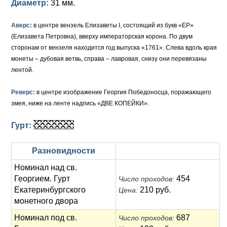
Диаметр:
31 мм.
Елизавета I (1741-1762)
Русско-Польские
Для Грузии
Медь
Серебро
Аверс:
в центре вензель Елизаветы I, состоящий из букв «EP»
(Елизавета Петровна), вверху императорская корона. По двум
Иоанн Антонович (1740-1741)
Для Польши
Для Польши
Медь
Золото
сторонам от вензеля находится год выпуска «1761». Слева вдоль края
Анна Иоанновна (1730-1740)
Памятные и донативные
Сибирские монеты
Серебро
монеты – дубовая ветвь, справа – лавровая, снизу они перевязаны
лентой.
Петр II (1727-1730)
Для Молдавии и Валахии
Медь
Реверс:
в центре изображение Георгия Победоносца, поражающего
Екатерина I (1725-1727)
Таврические монеты
Для Пруссии
змея, ниже на ленте надпись «ДВЕ КОПЕЙКИ».
Петр I (1682-1725)
Ливонезы
Гурт:
Альбертусталер
Золото
Разновидности
Серебро
Номинал над св.
Георгием. Гурт
454
Число проходов:
Медь
Екатеринбургского
210 руб.
Цена:
монетного двора
Для Речи Посполитой
Номинал под св.
687
Число проходов: