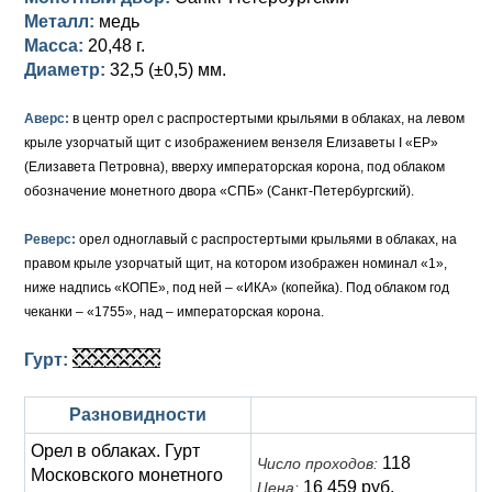
Металл:
медь
Елизавета I (1741-1762)
Русско-Польские
Для Грузии
Медь
Серебро
Масса:
20,48 г.
Диаметр:
32,5 (±0,5) мм.
Иоанн Антонович (1740-1741)
Для Польши
Для Польши
Медь
Золото
Аверс:
в центр орел с распростертыми крыльями в облаках, на левом
Анна Иоанновна (1730-1740)
Памятные и донативные
Сибирские монеты
Серебро
крыле узорчатый щит с изображением вензеля Елизаветы I «EP»
(Елизавета Петровна), вверху императорская корона, под облаком
Петр II (1727-1730)
Для Молдавии и Валахии
Медь
обозначение монетного двора «СПБ» (Санкт-Петербургский).
Екатерина I (1725-1727)
Таврические монеты
Для Пруссии
Реверс:
орел одноглавый с распростертыми крыльями в облаках, на
Петр I (1682-1725)
Ливонезы
правом крыле узорчатый щит, на котором изображен номинал «1»,
ниже надпись «КОПЕ», под ней – «ИКА» (копейка). Под облаком год
Альбертусталер
Золото
чеканки – «1755», над – императорская корона.
Серебро
Гурт:
Медь
Разновидности
Для Речи Посполитой
Орел в облаках. Гурт
118
Число проходов:
Московского монетного
16 459 руб.
Цена: