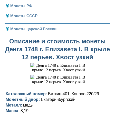
Монеты РФ
Монеты СССР
Современная Россия
Монеты 1991-1993 гг.
Погодовка СССР
Монеты царской России
Памятные и юбилейные
Монеты 1958 года
Николай II (1894-1917)
Описание и стоимость монеты
Денга 1748 г. Елизавета I. В крыле
Золотые червонцы
Александр III (1881-1894)
Золото
12 перьев. Хвост узкий
Памятные и юбилейные
Александр II (1855-1881)
Серебро
Золото
Николай I (1825-1855)
Медь
Серебро
Золото
Александр I (1801-1825)
Германская оккупация
Медь
Серебро
Платина, золото
Павел I (1796-1801)
Для Финляндии
Для Финляндии
Медь
Серебро
Золото
Каталожный номер:
Биткин-401; Конрос-220/29
Монетный двор:
Екатеринбургский
Екатерина II (1762-1796)
Памятные и донативные
Памятные и донативные
Для Финляндии
Медь
Серебро
Золото
Металл:
медь
Масса:
8,19 г.
Петр III (1762)
Памятные и донативные
Для Грузии
Медь
Серебро
Золото