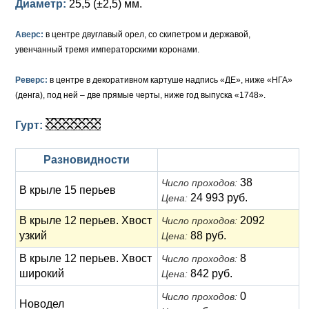
Диаметр:
25,5 (±2,5) мм.
Елизавета I (1741-1762)
Русско-Польские
Для Грузии
Медь
Серебро
Аверс:
в центре двуглавый орел, со скипетром и державой,
увенчанный тремя императорскими коронами.
Иоанн Антонович (1740-1741)
Для Польши
Для Польши
Медь
Золото
Анна Иоанновна (1730-1740)
Памятные и донативные
Сибирские монеты
Серебро
Реверс:
в центре в декоративном картуше надпись «ДЕ», ниже «НГА»
(денга), под ней – две прямые черты, ниже год выпуска «1748».
Петр II (1727-1730)
Для Молдавии и Валахии
Медь
Гурт:
Екатерина I (1725-1727)
Таврические монеты
Для Пруссии
Разновидности
Петр I (1682-1725)
Ливонезы
38
Число проходов:
В крыле 15 перьев
Альбертусталер
Золото
24 993 руб.
Цена:
В крыле 12 перьев. Хвост
2092
Число проходов:
Серебро
узкий
88 руб.
Цена:
Медь
В крыле 12 перьев. Хвост
8
Число проходов:
широкий
842 руб.
Цена:
Для Речи Посполитой
0
Число проходов:
Новодел