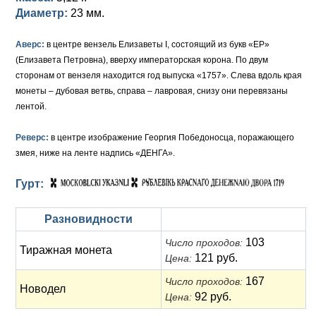
Диаметр:
23 мм.
Елизавета I (1741-1762)
Русско-Польские
Для Грузии
Медь
Серебро
Аверс:
в центре вензель Елизаветы I, состоящий из букв «EP»
Иоанн Антонович (1740-1741)
Для Польши
Для Польши
Медь
Золото
(Елизавета Петровна), вверху императорская корона. По двум
сторонам от вензеля находится год выпуска «1757». Слева вдоль края
Анна Иоанновна (1730-1740)
Памятные и донативные
Сибирские монеты
Серебро
монеты – дубовая ветвь, справа – лавровая, снизу они перевязаны
лентой.
Петр II (1727-1730)
Для Молдавии и Валахии
Медь
Реверс:
в центре изображение Георгия Победоносца, поражающего
Екатерина I (1725-1727)
Таврические монеты
Для Пруссии
змея, ниже на ленте надпись «ДЕНГА».
Петр I (1682-1725)
Ливонезы
Гурт:
Альбертусталер
Золото
Разновидности
Серебро
103
Число проходов:
Тиражная монета
Медь
121 руб.
Цена:
167
Число проходов:
Для Речи Посполитой
Новодел
92 руб.
Цена: