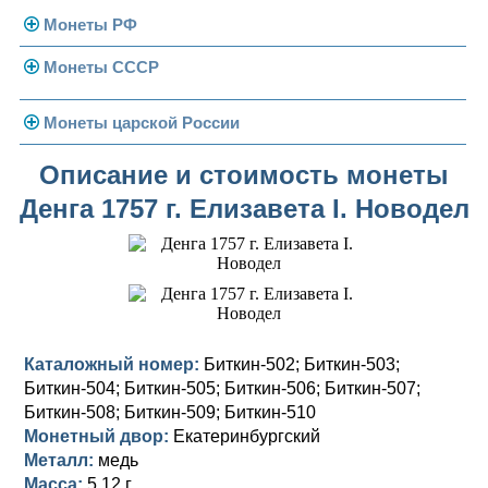
Монеты РФ
Монеты СССР
Современная Россия
Монеты 1991-1993 гг.
Погодовка СССР
Монеты царской России
Памятные и юбилейные
Монеты 1958 года
Николай II (1894-1917)
Описание и стоимость монеты
Денга 1757 г. Елизавета I. Новодел
Золотые червонцы
Александр III (1881-1894)
Золото
Памятные и юбилейные
Александр II (1855-1881)
Серебро
Золото
Николай I (1825-1855)
Медь
Серебро
Золото
Александр I (1801-1825)
Германская оккупация
Медь
Серебро
Платина, золото
Каталожный номер:
Биткин-502; Биткин-503;
Биткин-504; Биткин-505; Биткин-506; Биткин-507;
Павел I (1796-1801)
Для Финляндии
Для Финляндии
Медь
Серебро
Золото
Биткин-508; Биткин-509; Биткин-510
Екатерина II (1762-1796)
Монетный двор:
Памятные и донативные
Памятные и донативные
Для Финляндии
Медь
Серебро
Золото
Екатеринбургский
Металл:
медь
Петр III (1762)
Памятные и донативные
Для Грузии
Медь
Серебро
Золото
Масса:
5,12 г.