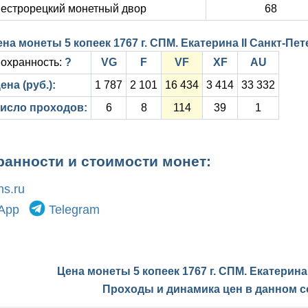
естрорецкий монетный двор
68
ена монеты 5 копеек 1767 г. СПМ. Екатерина II Санкт-П
охранность:
?
VG
F
VF
XF
AU
ена (руб.):
1 787
2 101
16 434
3 414
33 332
исло проходов:
6
8
114
39
1
ранности и стоимости монет:
s.ru
App
Telegram
Цена монеты 5 копеек 1767 г. СПМ. Екатерина
Проходы и динамика цен в данном с