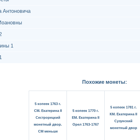
а Антоновича
Иоановны
2
ины 1
1
Похожие монеты:
5 копеек 1763 г.
5 копеек 1781 г.
СМ. Екатерина II
5 копеек 1770 г.
КМ. Екатерина II
Сестрорецкий
ЕМ. Екатерина II
Сузунский
монетный двор.
Орел 1763-1767
монетный двор
СМ меньше