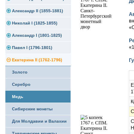
Д
Памятные и юбилейные
Александр II (1855-1881)
Серебро
Золото
А
вн
Николай I (1825-1855)
Медь
Серебро
Золото
«С
Александр I (1801-1825)
Германская оккупация
Медь
Серебро
Платина, золото
Р
«1
Павел I (1796-1801)
Для Финляндии
Для Финляндии
Медь
Серебро
Золото
Екатерина II (1762-1796)
Памятные и донативные
Памятные и донативные
Для Финляндии
Медь
Серебро
Золото
Г
Золото
Памятные и донативные
Для Грузии
Медь
Серебро
Серебро
Русско-Польские
Для Грузии
Медь
Е
1
Медь
Для Польши
Для Польши
К
Сибирские монеты
Памятные и донативные
С
Для Молдавии и Валахии
С
Н
Таврические монеты