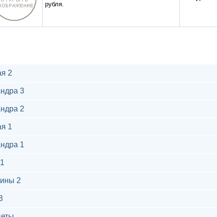
рубля.
я 2
ндра 3
ндра 2
я 1
ндра 1
1
ины 2
3
веты