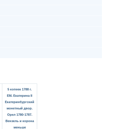
5 копеек 1788 г.
ЕМ. Екатерина II
Екатеринбургский
монетный двор.
Орел 1780-1787.
Вензель и корона
меньше