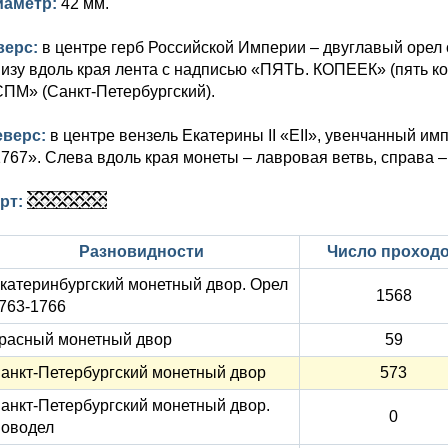
иаметр:
42 мм.
верс:
в центре герб Российской Империи – двуглавый орел
изу вдоль края лента с надписью «ПЯТЬ. КОПЕЕК» (пять к
ПМ» (Санкт-Петербургский).
еверс:
в центре вензель Екатерины II «ЕII», увенчанный имп
767». Слева вдоль края монеты – лавровая ветвь, справа 
урт:
Разновидности
Число проход
катеринбургский монетный двор. Орел
1568
763-1766
расный монетный двор
59
анкт-Петербургский монетный двор
573
анкт-Петербургский монетный двор.
0
оводел