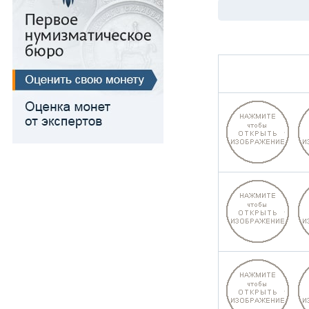
Для Речи Посполитой