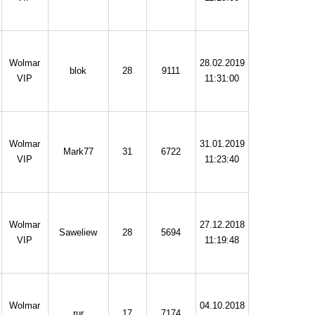
Wolmar
28.02.2019
blok
28
9111
VIP
11:31:00
Wolmar
31.01.2019
Mark77
31
6722
VIP
11:23:40
Wolmar
27.12.2018
Saweliew
28
5694
VIP
11:19:48
Wolmar
04.10.2018
rur
17
7174