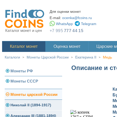
Для оценки монет
E-mail:
ocenka@fcoins.ru
WhatsApp
Telegram
Каталог монет и цен
+7 995
777 44 15
Каталог монет
Оценка монет
Царские 
Каталоги
Монеты Царской России
Екатерина II
Медь
>
>
>
Описание и ст
Монеты РФ
Монеты СССР
Современная Россия
К
Монеты 1991-1993 гг.
Погодовка СССР
Монеты царской России
Б
М
Памятные и юбилейные
Монеты 1958 года
Николай II (1894-1917)
М
М
Золотые червонцы
Александр III (1881-1894)
Золото