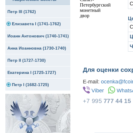
С
Петр III (1762)
Ц
Елизавета I (1741-1762)
С
Иоанн Антонович (1740-1741)
Золото
Ц
Ч
Анна Иоанновна (1730-1740)
Серебро
Петр II (1727-1730)
Медь
Для оценки сох
Екатерина I (1725-1727)
Для Пруссии
E-mail:
ocenka@fcoin
Петр I (1682-1725)
Ливонезы
Viber
Whats
Альбертусталер
Золото
+7 995
777 44 15
Серебро
Медь