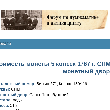
медали
оимость монеты 5 копеек 1767 г. СПМ.
монетный двор
аталожный номер:
Биткин-571; Конрос-180/119
уквы:
СПМ
онетный двор:
Санкт-Петербургский
еталл:
медь
асса:
51,2 г.