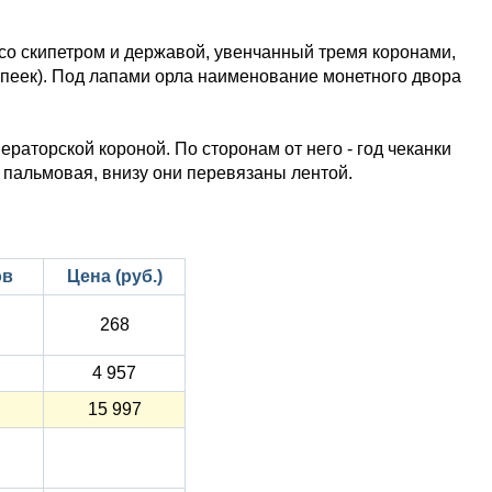
 со скипетром и державой, увенчанный тремя коронами,
опеек). Под лапами орла наименование монетного двора
ераторской короной. По сторонам от него - год чеканки
– пальмовая, внизу они перевязаны лентой.
ов
Цена (руб.)
268
4 957
15 997