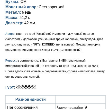
Буквы:
СМ
Монетный двор:
Сестрорецкий
Елизавета I (1741-1762)
Русско-Польские
Для Грузии
Медь
Серебро
Металл:
медь
Масса:
51,2 г.
Иоанн Антонович (1740-1741)
Для Польши
Для Польши
Медь
Золото
Диаметр:
42 мм.
Анна Иоанновна (1730-1740)
Памятные и донативные
Сибирские монеты
Серебро
Аверс:
в центре герб Российской Империи – двуглавый орел со
Петр II (1727-1730)
Для Молдавии и Валахии
Медь
скипетром и державой, увенчанный тремя коронами, внизу вдоль края
лента с надписью «ПЯТЬ. КОПЕЕК» (пять копеек). Под лапами орла
Екатерина I (1725-1727)
Таврические монеты
Для Пруссии
наименование монетного двора «СМ» (Сестрорецкий).
Петр I (1682-1725)
Ливонезы
Реверс:
в центре вензель Екатерины II «ЕII», увенчанный
императорской короной. По сторонам от него - год чеканки «1765».
Альбертусталер
Золото
Слева вдоль края монеты – лавровая ветвь, справа – пальмовая, внизу
они перевязаны лентой.
Серебро
Гурт:
Медь
Для Речи Посполитой
Разновидности
Нет обозначения
9
Число проходов: