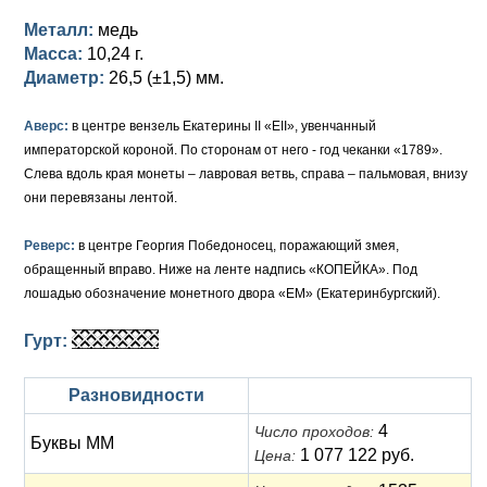
Металл:
медь
Елизавета I (1741-1762)
Русско-Польские
Для Грузии
Медь
Серебро
Масса:
10,24 г.
Диаметр:
26,5 (±1,5) мм.
Иоанн Антонович (1740-1741)
Для Польши
Для Польши
Медь
Золото
Анна Иоанновна (1730-1740)
Памятные и донативные
Сибирские монеты
Серебро
Аверс:
в центре вензель Екатерины II «ЕII», увенчанный
императорской короной. По сторонам от него - год чеканки «1789».
Петр II (1727-1730)
Для Молдавии и Валахии
Медь
Слева вдоль края монеты – лавровая ветвь, справа – пальмовая, внизу
они перевязаны лентой.
Екатерина I (1725-1727)
Таврические монеты
Для Пруссии
Реверс:
в центре Георгия Победоносец, поражающий змея,
Петр I (1682-1725)
Ливонезы
обращенный вправо. Ниже на ленте надпись «КОПЕЙКА». Под
лошадью обозначение монетного двора «ЕМ» (Екатеринбургский).
Альбертусталер
Золото
Гурт:
Серебро
Медь
Разновидности
4
Число проходов:
Для Речи Посполитой
Буквы ММ
1 077 122 руб.
Цена: