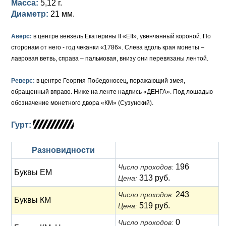
Масса:
5,12 г.
Диаметр:
21 мм.
Елизавета I (1741-1762)
Русско-Польские
Для Грузии
Медь
Серебро
Аверс:
в центре вензель Екатерины II «ЕII», увенчанный короной. По
Иоанн Антонович (1740-1741)
Для Польши
Для Польши
Медь
Золото
сторонам от него - год чеканки «1786». Слева вдоль края монеты –
Анна Иоанновна (1730-1740)
Памятные и донативные
Сибирские монеты
Серебро
лавровая ветвь, справа – пальмовая, внизу они перевязаны лентой.
Петр II (1727-1730)
Для Молдавии и Валахии
Медь
Реверс:
в центре Георгия Победоносец, поражающий змея,
обращенный вправо. Ниже на ленте надпись «ДЕНГА». Под лошадью
Екатерина I (1725-1727)
Таврические монеты
Для Пруссии
обозначение монетного двора «КМ» (Сузунский).
Петр I (1682-1725)
Ливонезы
Гурт:
Альбертусталер
Золото
Разновидности
Серебро
196
Число проходов:
Буквы ЕМ
313 руб.
Цена:
Медь
243
Число проходов:
Буквы КМ
Для Речи Посполитой
519 руб.
Цена:
0
Число проходов: