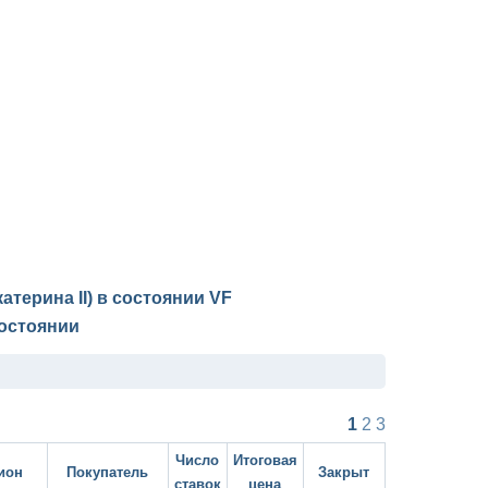
катерина II) в состоянии
VF
остоянии
1
2
3
Число
Итоговая
ион
Покупатель
Закрыт
ставок
цена