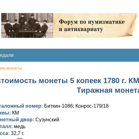
медали
кие монеты
тоимость монеты 5 копеек 1780 г. КМ.
Тиражная монет
таложный номер:
Биткин-1086; Конрос-179/18
квы:
КМ
нетный двор:
Сузунский
талл:
медь
сса:
32,7 г.