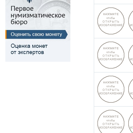
Для Речи Посполитой