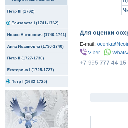
Це
Ч
Петр III (1762)
Елизавета I (1741-1762)
Для оценки сох
Иоанн Антонович (1740-1741)
Золото
E-mail:
ocenka@fcoin
Анна Иоанновна (1730-1740)
Серебро
Viber
Whats
Петр II (1727-1730)
Медь
+7 995
777 44 15
Екатерина I (1725-1727)
Для Пруссии
Петр I (1682-1725)
Ливонезы
Альбертусталер
Золото
Серебро
Медь