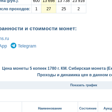
на (руб.):
600
13 698
13 738
23 916
исло проходов:
1
27
25
2
ранности и стоимости монет:
s.ru
App
Telegram
Цена монеты 5 копеек 1780 г. КМ. Сибирская монета (Е
Проходы и динамика цен в данном с
Показать график
Наименование
Состояние
Аукц