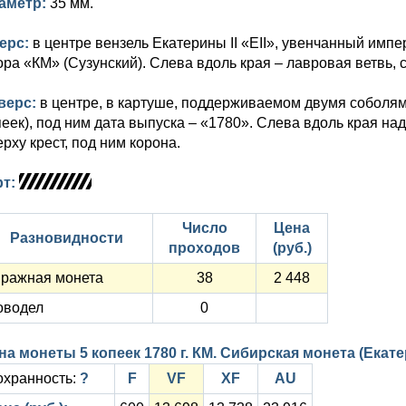
аметр:
35 мм.
ерс:
в центре вензель Екатерины II «ЕII», увенчанный имп
ора «КМ» (Сузунский). Слева вдоль края – лавровая ветвь, 
верс:
в центре, в картуше, поддерживаемом двумя соболям
пеек), под ним дата выпуска – «1780». Слева вдоль края 
рху крест, под ним корона.
рт:
Число
Цена
Разновидности
проходов
(руб.)
иражная монета
38
2 448
оводел
0
на монеты 5 копеек 1780 г. КМ. Сибирская монета (Екате
охранность:
?
F
VF
XF
AU