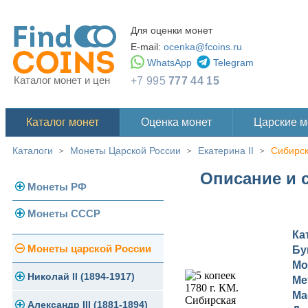
Для оценки монет
E-mail:
ocenka@fcoins.ru
WhatsApp
Telegram
Каталог монет и цен
+7 995
777 44 15
Каталог монет
Оценка монет
Царские 
Каталоги
Монеты Царской России
Екатерина II
Сибирс
>
>
>
Описание и с
Монеты РФ
Монеты СССР
Современная Россия
Ка
Монеты 1991-1993 гг.
Погодовка СССР
Монеты царской России
Бу
Мо
Памятные и юбилейные
Монеты 1958 года
Николай II (1894-1917)
Ме
Ма
Золотые червонцы
Александр III (1881-1894)
Золото