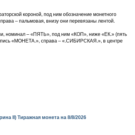
ераторской короной, под ним обозначение монетного
справа – пальмовая, внизу они перевязаны лентой.
и, номинал – «ПЯТЬ», под ним «КОП», ниже «ЕК.» (пять
надпись «МОНЕТА.», справа – «.СИБИРСКАЯ.», в центре
рина II) Тиражная монета на
8/8/2026