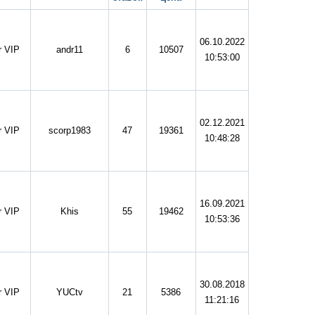
06.10.2022
 VIP
andr11
6
10507
10:53:00
02.12.2021
 VIP
scorp1983
47
19361
10:48:28
16.09.2021
 VIP
Khis
55
19462
10:53:36
30.08.2018
 VIP
YUCtv
21
5386
11:21:16