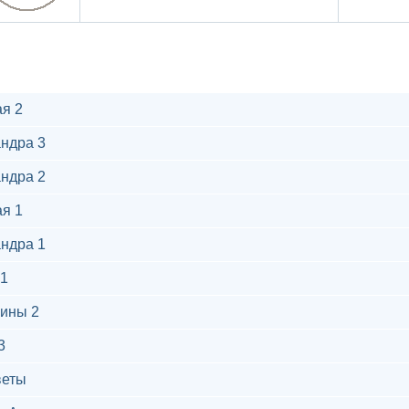
я 2
ндра 3
ндра 2
я 1
ндра 1
1
ины 2
3
веты