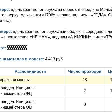
верс:
вдоль края монеты зубчаты ободок, в середине Малы
его вверху год чеканки «1796», справа надпись – «ГОДА». 
онета).
еверс:
вдоль края монеты зубчатый ободок, в середине в 
иже повторение «НЕ НАМ», под ним «А ИМЯНИ», ниже «ТВО
урт:
ена металла в монете:
4 413 руб.
Разновидности
Число проходов
Ц
иражная монета
48
оводел. Инициалы
2
минцмейстера ФЦ
оводел. Инициалы
0
минцмейстера ОМ