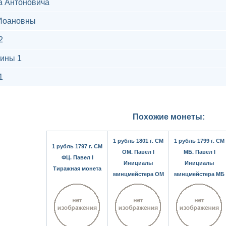
а Антоновича
Иоановны
2
ины 1
1
Похожие монеты:
1 рубль 1801 г. СМ
1 рубль 1799 г. СМ
1 рубль 1797 г. СМ
ОМ. Павел I
МБ. Павел I
ФЦ. Павел I
Инициалы
Инициалы
Тиражная монета
минцмейстера ОМ
минцмейстера МБ