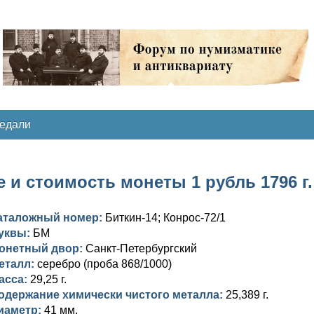
медали
 и стоимость монеты 1 рубль 1796 г.
аталожный номер:
Биткин-14; Конрос-72/1
уквы:
БМ
онетный двор:
Санкт-Петербургский
еталл:
серебро (проба 868/1000)
асса:
29,25 г.
одержание химически чистого металла:
25,389 г.
иаметр:
41 мм.