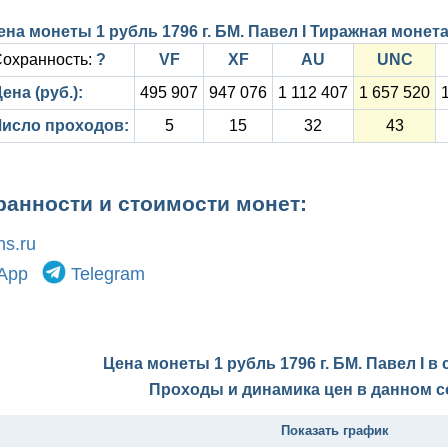
ена монеты 1 рубль 1796 г. БМ. Павел I Тиражная монет
охранность:
?
VF
XF
AU
UNC
ена (руб.):
495 907
947 076
1 112 407
1 657 520
Число проходов:
5
15
32
43
ранности и стоимости монет:
s.ru
App
Telegram
Цена монеты 1 рубль 1796 г. БМ. Павел I в
Проходы и динамика цен в данном с
Показать график