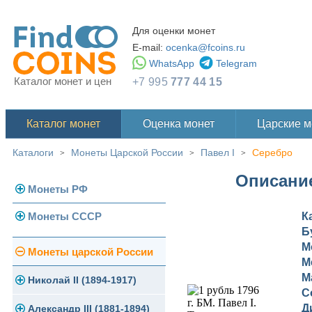
Для оценки монет
E-mail:
ocenka@fcoins.ru
WhatsApp
Telegram
Каталог монет и цен
+7 995
777 44 15
Каталог монет
Оценка монет
Царские 
Каталоги
Монеты Царской России
Павел I
Серебро
>
>
>
Описание
Монеты РФ
Монеты СССР
К
Современная Россия
Б
Монеты 1991-1993 гг.
М
Погодовка СССР
Монеты царской России
М
Памятные и юбилейные
М
Монеты 1958 года
Николай II (1894-1917)
С
Д
Золотые червонцы
Александр III (1881-1894)
Золото