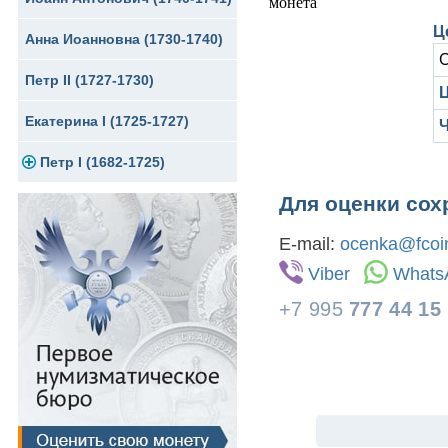
Ц
Анна Иоанновна (1730-1740)
Сибирские монеты
Серебро
С
Петр II (1727-1730)
Для Молдавии и Валахии
Медь
Ц
Екатерина I (1725-1727)
Таврические монеты
Для Пруссии
Петр I (1682-1725)
Ливонезы
Для оценки сох
Альбертусталер
Золото
E-mail:
ocenka@fcoin
Серебро
Viber
Whats
Медь
+7 995
777 44 15
Для Речи Посполитой