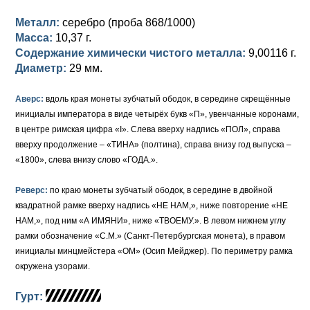
Металл:
серебро (проба 868/1000)
Елизавета I (1741-1762)
Русско-Польские
Для Грузии
Медь
Серебро
Масса:
10,37 г.
Иоанн Антонович (1740-1741)
Для Польши
Для Польши
Медь
Золото
Содержание химически чистого металла:
9,00116 г.
Диаметр:
29 мм.
Анна Иоанновна (1730-1740)
Памятные и донативные
Сибирские монеты
Серебро
Аверс:
вдоль края монеты зубчатый ободок, в середине скрещённые
Петр II (1727-1730)
Для Молдавии и Валахии
Медь
инициалы императора в виде четырёх букв «П», увенчанные коронами,
в центре римская цифра «I». Слева вверху надпись «ПОЛ», справа
Екатерина I (1725-1727)
Таврические монеты
Для Пруссии
вверху продолжение – «ТИНА» (полтина), справа внизу год выпуска –
«1800», слева внизу слово «ГОДА.».
Петр I (1682-1725)
Ливонезы
Реверс:
по краю монеты зубчатый ободок, в середине в двойной
Альбертусталер
Золото
квадратной рамке вверху надпись «НЕ НАМ,», ниже повторение «НЕ
НАМ,», под ним «А ИМЯНИ», ниже «ТВОЕМУ.». В левом нижнем углу
Серебро
рамки обозначение «С.М.» (Санкт-Петербургская монета), в правом
Медь
инициалы минцмейстера «ОМ» (Осип Мейджер). По периметру рамка
окружена узорами.
Для Речи Посполитой
Гурт: