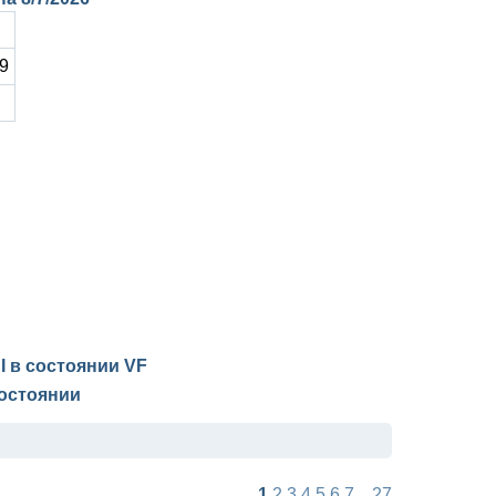
9
 I в состоянии
VF
остоянии
1
2
3
4
5
6
7
...
27