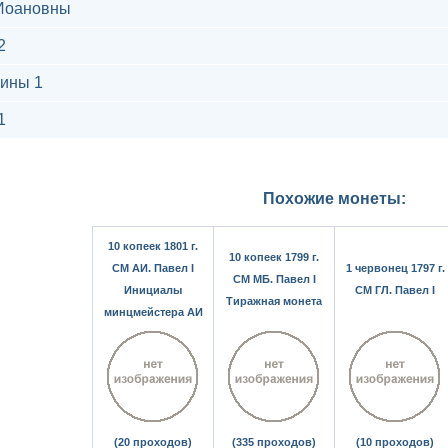
Иоановны
2
ины 1
1
Похожие монеты:
10 копеек 1801 г.
10 копеек 1799 г.
СМ АИ. Павел I
1 червонец 1797 г.
СМ МБ. Павел I
Инициалы
СМ ГЛ. Павел I
Тиражная монета
минцмейстера АИ
(20 проходов)
(335 проходов)
(10 проходов)