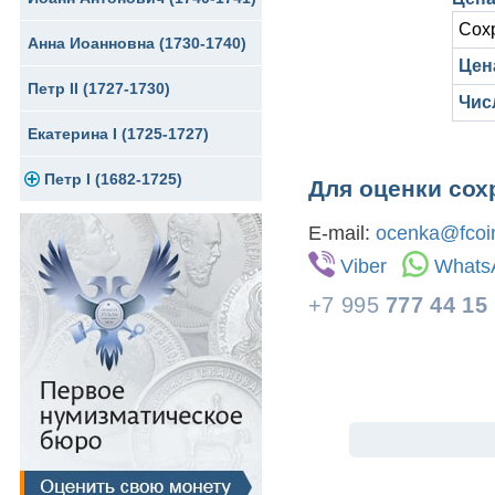
Сох
Анна Иоанновна (1730-1740)
Сибирские монеты
Серебро
Цена
Петр II (1727-1730)
Для Молдавии и Валахии
Медь
Чис
Екатерина I (1725-1727)
Таврические монеты
Для Пруссии
Петр I (1682-1725)
Ливонезы
Для оценки сох
Альбертусталер
Золото
E-mail:
ocenka@fcoin
Viber
Whats
Серебро
+7 995
777 44 15
Медь
Для Речи Посполитой