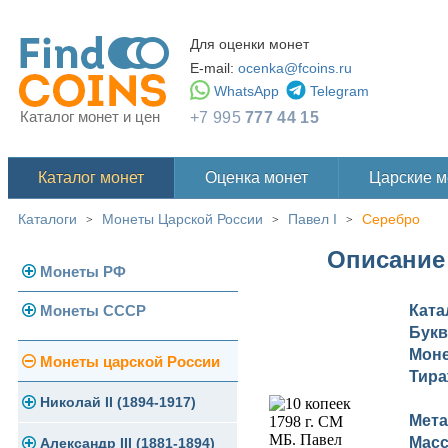
Для оценки монет
E-mail:
ocenka@fcoins.ru
WhatsApp
Telegram
Каталог монет и цен
+7 995
777 44 15
Каталог монет
Оценка монет
Царские 
Каталоги
Монеты Царской России
Павел I
Серебро
>
>
>
Описание 
Монеты РФ
Монеты СССР
Ката
Современная Россия
Бук
Монеты 1991-1993 гг.
Мон
Погодовка СССР
Монеты царской России
Тира
Памятные и юбилейные
Монеты 1958 года
Николай II (1894-1917)
Мета
Масс
Золотые червонцы
Александр III (1881-1894)
Золото