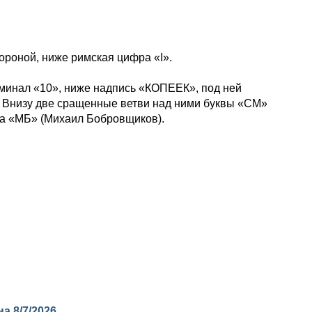
ороной, ниже римская цифра «I».
оминал «10», ниже надпись «КОПЕЕК», под ней
. Внизу две сращенные ветви над ними буквы «СМ»
ра «МБ» (Михаил Бобровщиков).
 на
8/7/2026