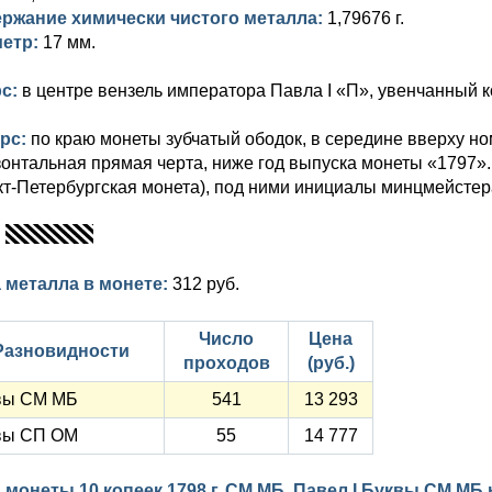
ржание химически чистого металла:
1,79676 г.
етр:
17 мм.
рс:
в центре вензель императора Павла I «П», увенчанный к
рс:
по краю монеты зубчатый ободок, в середине вверху н
зонтальная прямая черта, ниже год выпуска монеты «1797»
кт-Петербургская монета), под ними инициалы минцмейсте
:
 металла в монете:
312 руб.
Число
Цена
Разновидности
проходов
(руб.)
вы СМ МБ
541
13 293
вы СП ОМ
55
14 777
 монеты 10 копеек 1798 г. СМ МБ. Павел I Буквы СМ МБ