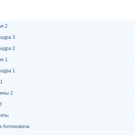
я 2
ндра 3
ндра 2
я 1
ндра 1
1
ины 2
3
веты
а Антоновича