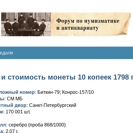
медали
и стоимость монеты 10 копеек 1798 
ложный номер:
Биткин-79; Конрос-157/10
вы:
СМ МБ
етный двор:
Санкт-Петербургский
ж:
170 001 шт.
лл:
серебро (проба 868/1000)
а:
2,07 г.