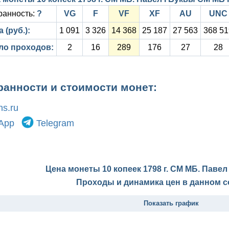
ранность:
?
VG
F
VF
XF
AU
UNC
 (руб.):
1 091
3 326
14 368
25 187
27 563
368 51
ло проходов:
2
16
289
176
27
28
ранности и стоимости монет:
s.ru
App
Telegram
Цена монеты 10 копеек 1798 г. СМ МБ. Павел
Проходы и динамика цен в данном с
Показать график