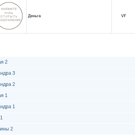
Деньга
VF
я 2
ндра 3
ндра 2
я 1
ндра 1
1
ины 2