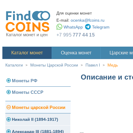
Для оценки монет
E-mail:
ocenka@fcoins.ru
WhatsApp
Telegram
Каталог монет и цен
+7 995
777 44 15
Каталог монет
Оценка монет
Царские 
Каталоги
Монеты Царской России
Павел I
Медь
>
>
>
Описание и ст
Монеты РФ
Монеты СССР
Современная Россия
Монеты 1991-1993 гг.
Погодовка СССР
Монеты царской России
Памятные и юбилейные
Монеты 1958 года
Николай II (1894-1917)
Золотые червонцы
Александр III (1881-1894)
Золото