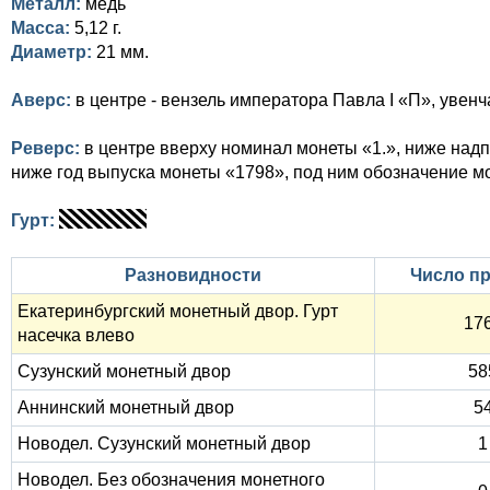
Металл:
медь
Масса:
5,12 г.
Диаметр:
21 мм.
Аверс:
в центре - вензель императора Павла I «П», увен
Реверс:
в центре вверху номинал монеты «1.», ниже над
ниже год выпуска монеты «1798», под ним обозначение м
Гурт:
Разновидности
Число п
Екатеринбургский монетный двор. Гурт
17
насечка влево
Сузунский монетный двор
58
Аннинский монетный двор
5
Новодел. Сузунский монетный двор
1
Новодел. Без обозначения монетного