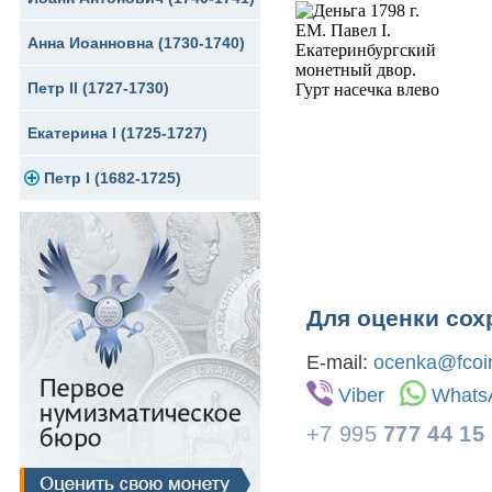
Анна Иоанновна (1730-1740)
Сибирские монеты
Серебро
Петр II (1727-1730)
Для Молдавии и Валахии
Медь
Екатерина I (1725-1727)
Таврические монеты
Для Пруссии
Петр I (1682-1725)
Ливонезы
Альбертусталер
Золото
Серебро
Медь
Для оценки сох
Для Речи Посполитой
E-mail:
ocenka@fcoin
Viber
Whats
+7 995
777 44 15