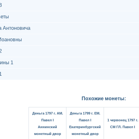
3
веты
а Антоновича
Иоановны
2
ины 1
1
Похожие монеты:
Деньга 1797 г. АМ.
Деньга 1799 г. ЕМ.
Павел I
Павел I
1 червонец 1797 г.
Аннинский
Екатеринбургский
СМ ГЛ. Павел I
монетный двор
монетный двор