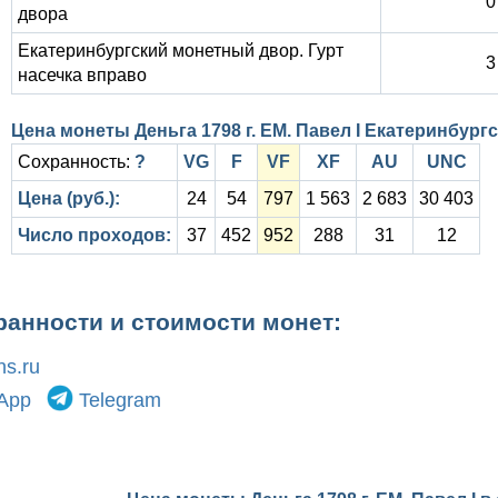
0
двора
Екатеринбургский монетный двор. Гурт
3
насечка вправо
Цена монеты Деньга 1798 г. ЕМ. Павел I Екатеринбург
Сохранность:
?
VG
F
VF
XF
AU
UNC
Цена (руб.):
24
54
797
1 563
2 683
30 403
Число проходов:
37
452
952
288
31
12
ранности и стоимости монет:
s.ru
App
Telegram