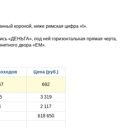
чанный короной, ниже римская цифра «I».
пись «ДЕНЬГА», под ней горизонтальная прямая черта,
онетного двора «ЕМ».
роходов
Цена (руб.)
67
692
5
3 319
4
2 117
618 650