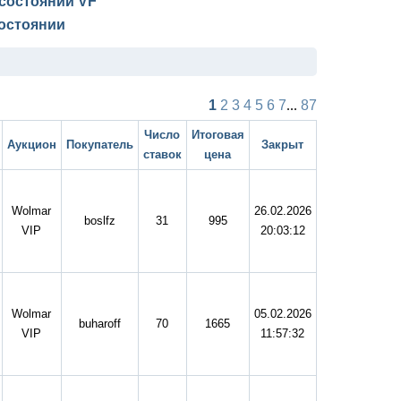
в состоянии
VF
остоянии
1
2
3
4
5
6
7
...
87
Число
Итоговая
Аукцион
Покупатель
Закрыт
ставок
цена
Wolmar
26.02.2026
boslfz
31
995
VIP
20:03:12
Wolmar
05.02.2026
buharoff
70
1665
VIP
11:57:32