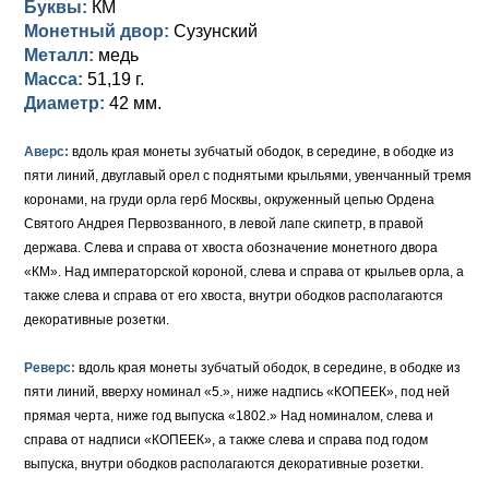
Буквы:
КМ
Монетный двор:
Сузунский
Елизавета I (1741-1762)
Русско-Польские
Для Грузии
Медь
Серебро
Металл:
медь
Масса:
51,19 г.
Иоанн Антонович (1740-1741)
Для Польши
Для Польши
Медь
Золото
Диаметр:
42 мм.
Анна Иоанновна (1730-1740)
Памятные и донативные
Сибирские монеты
Серебро
Аверс:
вдоль края монеты зубчатый ободок, в середине, в ободке из
Петр II (1727-1730)
Для Молдавии и Валахии
Медь
пяти линий, двуглавый орел с поднятыми крыльями, увенчанный тремя
коронами, на груди орла герб Москвы, окруженный цепью Ордена
Екатерина I (1725-1727)
Таврические монеты
Для Пруссии
Святого Андрея Первозванного, в левой лапе скипетр, в правой
держава. Слева и справа от хвоста обозначение монетного двора
Петр I (1682-1725)
Ливонезы
«КМ». Над императорской короной, слева и справа от крыльев орла, а
также слева и справа от его хвоста, внутри ободков располагаются
Альбертусталер
Золото
декоративные розетки.
Серебро
Реверс:
вдоль края монеты зубчатый ободок, в середине, в ободке из
пяти линий, вверху номинал «5.», ниже надпись «КОПЕЕК», под ней
Медь
прямая черта, ниже год выпуска «1802.» Над номиналом, слева и
Для Речи Посполитой
справа от надписи «КОПЕЕК», а также слева и справа под годом
выпуска, внутри ободков располагаются декоративные розетки.