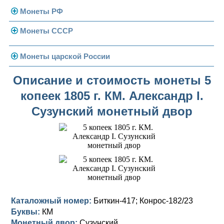
Монеты РФ
Монеты СССР
Современная Россия
Монеты 1991-1993 гг.
Погодовка СССР
Монеты царской России
Памятные и юбилейные
Монеты 1958 года
Николай II (1894-1917)
Описание и стоимость монеты 5
копеек 1805 г. КМ. Александр I.
Золотые червонцы
Александр III (1881-1894)
Золото
Сузунский монетный двор
Памятные и юбилейные
Александр II (1855-1881)
Серебро
Золото
Николай I (1825-1855)
Медь
Серебро
Золото
Александр I (1801-1825)
Германская оккупация
Медь
Серебро
Платина, золото
Павел I (1796-1801)
Для Финляндии
Для Финляндии
Медь
Серебро
Золото
Екатерина II (1762-1796)
Памятные и донативные
Памятные и донативные
Для Финляндии
Медь
Серебро
Золото
Каталожный номер:
Биткин-417; Конрос-182/23
Буквы:
КМ
Петр III (1762)
Памятные и донативные
Для Грузии
Медь
Серебро
Золото
Монетный двор:
Сузунский