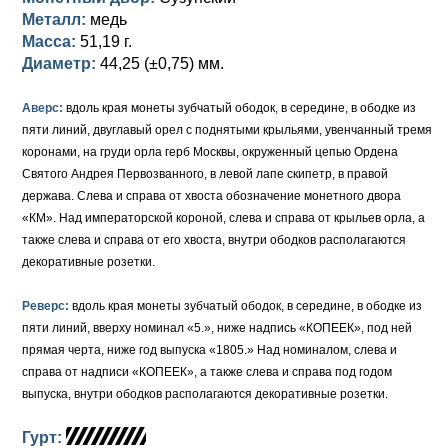
Металл:
медь
Елизавета I (1741-1762)
Русско-Польские
Для Грузии
Медь
Серебро
Масса:
51,19 г.
Диаметр:
44,25 (±0,75) мм.
Иоанн Антонович (1740-1741)
Для Польши
Для Польши
Медь
Золото
Аверс:
вдоль края монеты зубчатый ободок, в середине, в ободке из
Анна Иоанновна (1730-1740)
Памятные и донативные
Сибирские монеты
Серебро
пяти линий, двуглавый орел с поднятыми крыльями, увенчанный тремя
коронами, на груди орла герб Москвы, окруженный цепью Ордена
Петр II (1727-1730)
Для Молдавии и Валахии
Медь
Святого Андрея Первозванного, в левой лапе скипетр, в правой
держава. Слева и справа от хвоста обозначение монетного двора
Екатерина I (1725-1727)
Таврические монеты
Для Пруссии
«КМ». Над императорской короной, слева и справа от крыльев орла, а
Петр I (1682-1725)
Ливонезы
также слева и справа от его хвоста, внутри ободков располагаются
декоративные розетки.
Альбертусталер
Золото
Реверс:
вдоль края монеты зубчатый ободок, в середине, в ободке из
Серебро
пяти линий, вверху номинал «5.», ниже надпись «КОПЕЕК», под ней
прямая черта, ниже год выпуска «1805.» Над номиналом, слева и
Медь
справа от надписи «КОПЕЕК», а также слева и справа под годом
выпуска, внутри ободков располагаются декоративные розетки.
Для Речи Посполитой
Гурт: