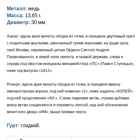
Металл:
медь
Елизавета I (1741-1762)
Русско-Польские
Для Грузии
Медь
Серебро
Масса:
13,65 г.
Диаметр:
30 мм.
Иоанн Антонович (1740-1741)
Для Польши
Для Польши
Медь
Золото
Анна Иоанновна (1730-1740)
Памятные и донативные
Сибирские монеты
Серебро
Аверс:
вдоль края монеты ободок из точек, в середине двуглавый орел
с поднятыми крыльями, увенчанный тремя коронами, на груди орла
Петр II (1727-1730)
Для Молдавии и Валахии
Медь
герб Москвы, окруженный цепью Ордена Святого Андрея
Первозванного, в левой лапе скипетр, в правой держава, слева и
Екатерина I (1725-1727)
Таврические монеты
Для Пруссии
справа под хвостом инициалы минцмейстера «ПС» (Павел Ступицын),
ниже год выпуска «1812».
Петр I (1682-1725)
Ливонезы
Реверс:
вдоль края монеты ободок из точек, в середине вверху
Альбертусталер
Золото
императорская корона, под ней номинал «2», ниже надпись «КОПЕЙ»,
под ней продолжение «КИ.». Слева лавровая ветвь, справа дубовая,
Серебро
внизу ветви соединяются и перевиты лентой, над ней обозначение
монетного двора «ИМ», выше прямая черта.
Медь
Гурт:
гладкий.
Для Речи Посполитой