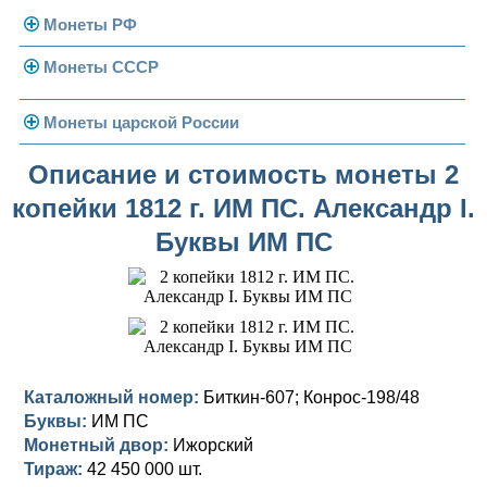
Монеты РФ
Монеты СССР
Современная Россия
Монеты 1991-1993 гг.
Погодовка СССР
Монеты царской России
Памятные и юбилейные
Монеты 1958 года
Николай II (1894-1917)
Описание и стоимость монеты 2
копейки 1812 г. ИМ ПС. Александр I.
Золотые червонцы
Александр III (1881-1894)
Золото
Буквы ИМ ПС
Памятные и юбилейные
Александр II (1855-1881)
Серебро
Золото
Николай I (1825-1855)
Медь
Серебро
Золото
Александр I (1801-1825)
Германская оккупация
Медь
Серебро
Платина, золото
Павел I (1796-1801)
Для Финляндии
Для Финляндии
Медь
Серебро
Золото
Каталожный номер:
Биткин-607; Конрос-198/48
Буквы:
ИМ ПС
Екатерина II (1762-1796)
Памятные и донативные
Памятные и донативные
Для Финляндии
Медь
Серебро
Золото
Монетный двор:
Ижорский
Тираж:
42 450 000 шт.
Петр III (1762)
Памятные и донативные
Для Грузии
Медь
Серебро
Золото