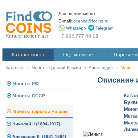
Для оценки монет
E-mail:
ocenka@fcoins.ru
WhatsApp
Telegram
Каталог монет и цен
+7 995
777 44 15
Каталог монет
Оценка монет
Царские 
Каталоги
Монеты Царской России
Александр I
Медь
>
>
>
Описание и
Монеты РФ
Монеты СССР
Ката
Современная Россия
Букв
Монеты 1991-1993 гг.
Моне
Погодовка СССР
Монеты царской России
Мета
Памятные и юбилейные
Масс
Монеты 1958 года
Николай II (1894-1917)
Диам
Золотые червонцы
Александр III (1881-1894)
Золото