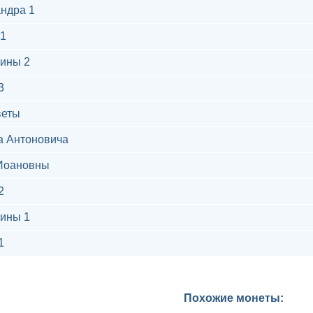
ндра 1
1
ины 2
3
веты
а Антоновича
Иоановны
2
ины 1
1
Похожие монеты: