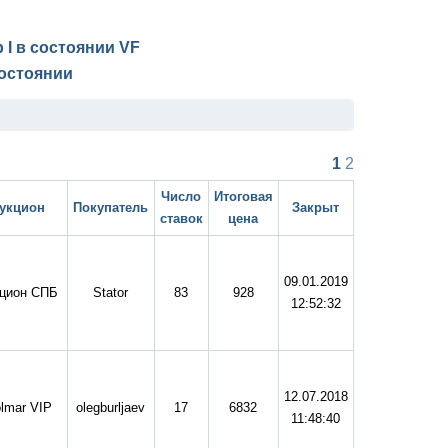
 I в состоянии
VF
остоянии
1
2
Число
Итоговая
укцион
Покупатель
Закрыт
ставок
цена
09.01.2019
цион СПБ
Stator
83
928
12:52:32
12.07.2018
lmar VIP
olegburljaev
17
6832
11:48:40