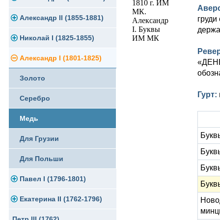
Авер
Памятные и юбилейные
Александр II (1855-1881)
Серебро
Золото
груди
держа
Николай I (1825-1855)
Медь
Серебро
Золото
Реве
Александр I (1801-1825)
Германская оккупация
Медь
Серебро
Платина, золото
«ДЕНЬ
обозн
Золото
Для Финляндии
Для Финляндии
Медь
Серебро
Гурт:
Серебро
Памятные и донативные
Памятные и донативные
Для Финляндии
Медь
Медь
Памятные и донативные
Для Грузии
Букв
Для Грузии
Русско-Польские
Букв
Для Польши
Для Польши
Букв
Павел I (1796-1801)
Памятные и донативные
Букв
Екатерина II (1762-1796)
Золото
Ново
минц
Петр III (1762)
Серебро
Золото