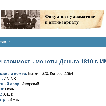
медали
 стоимость монеты Деньга 1810 г. И
ложный номер:
Биткин-620; Конрос-228/4
ы:
ИМ МК
тный двор:
Ижорский
лл:
медь
а:
3,41 г.
етр:
18 мм.