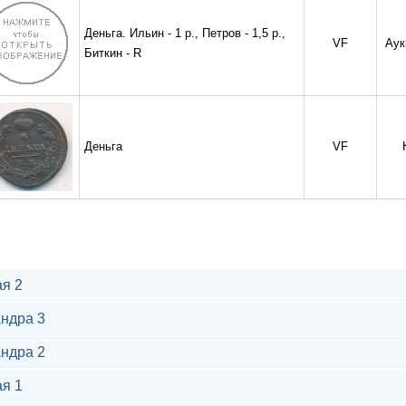
Деньга. Ильин - 1 р., Петров - 1,5 р.,
VF
Аук
Биткин - R
Деньга
VF
я 2
ндра 3
ндра 2
я 1