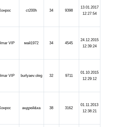
13.01.2017
Конрос
ct200h
34
9398
12:27:54
24.12.2015
lmar VIP
май1972
34
4545
12:39:24
01.10.2015
lmar VIP
burlyaev.oleg
32
9711
12:29:12
01.11.2013
Конрос
андрей&ка
38
3162
12:38:21