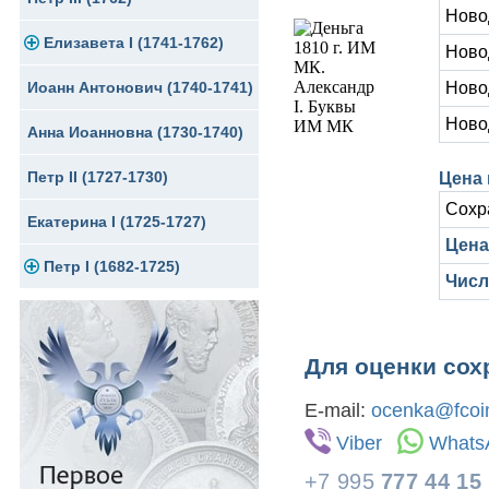
Ново
Елизавета I (1741-1762)
Медь
Серебро
Ново
Иоанн Антонович (1740-1741)
Ново
Медь
Золото
Ново
Анна Иоанновна (1730-1740)
Сибирские монеты
Серебро
Петр II (1727-1730)
Для Молдавии и Валахии
Медь
Цена 
Сохр
Екатерина I (1725-1727)
Таврические монеты
Для Пруссии
Цена 
Петр I (1682-1725)
Ливонезы
Числ
Альбертусталер
Золото
Серебро
Для оценки сох
Медь
E-mail:
ocenka@fcoin
Viber
Whats
Для Речи Посполитой
+7 995
777 44 15