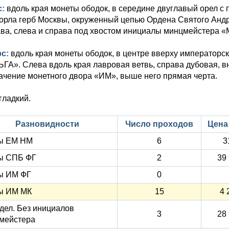
с:
вдоль края монеты ободок, в середине двуглавый орел с
 орла герб Москвы, окруженный цепью Ордена Святого Андр
ва, слева и справа под хвостом инициалы минцмейстера «М
рс:
вдоль края монеты ободок, в центре вверху императорск
ГА». Слева вдоль края лавровая ветвь, справа дубовая, в
ачение монетного двора «ИМ», выше него прямая черта.
гладкий.
Разновидности
Число проходов
Цена 
ы ЕМ НМ
6
3
ы СПБ ФГ
2
39
ы ИМ ФГ
0
ы ИМ МК
15
4 
дел. Без инициалов
3
28
мейстера