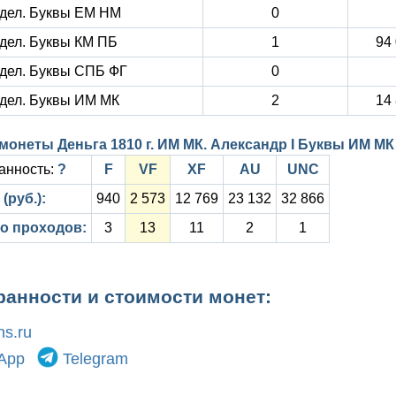
дел. Буквы ЕМ НМ
0
дел. Буквы КМ ПБ
1
94
дел. Буквы СПБ ФГ
0
дел. Буквы ИМ МК
2
14
монеты Деньга 1810 г. ИМ МК. Александр I Буквы ИМ МК
анность:
?
F
VF
XF
AU
UNC
(руб.):
940
2 573
12 769
23 132
32 866
о проходов:
3
13
11
2
1
ранности и стоимости монет:
s.ru
App
Telegram