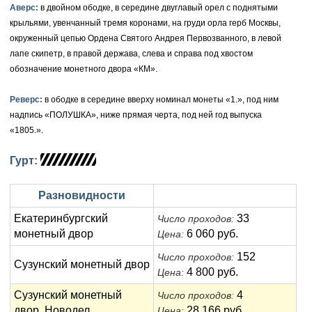
Аверс:
в двойном ободке, в середине двуглавый орел с поднятыми
Елизавета I (1741-1762)
крыльями, увенчанный тремя коронами, на груди орла герб Москвы,
Русско-Польские
Для Грузии
Медь
Серебро
окруженный цепью Ордена Святого Андрея Первозванного, в левой
Иоанн Антонович (1740-1741)
Для Польши
Для Польши
Медь
Золото
лапе скипетр, в правой держава, слева и справа под хвостом
обозначение монетного двора «КМ».
Анна Иоанновна (1730-1740)
Памятные и донативные
Сибирские монеты
Серебро
Реверс:
в ободке в середине вверху номинал монеты «1.», под ним
Петр II (1727-1730)
Для Молдавии и Валахии
Медь
надпись «ПОЛУШКА», ниже прямая черта, под ней год выпуска
«1805.».
Екатерина I (1725-1727)
Таврические монеты
Для Пруссии
Гурт:
Петр I (1682-1725)
Ливонезы
Альбертусталер
Золото
Разновидности
Екатеринбургский
33
Число проходов:
Серебро
монетный двор
6 060 руб.
Цена:
Медь
152
Число проходов:
Сузунский монетный двор
4 800 руб.
Цена:
Для Речи Посполитой
Сузунский монетный
4
Число проходов:
двор. Новодел
28 166 руб.
Цена: