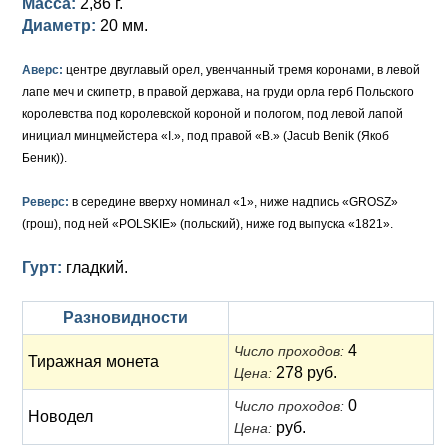
Масса:
2,86 г.
Диаметр:
20 мм.
Аверс:
центре двуглавый орел, увенчанный тремя коронами, в левой
лапе меч и скипетр, в правой держава, на груди орла герб Польского
королевства под королевской короной и пологом, под левой лапой
инициал минцмейстера «I.», под правой «B.» (Jacub Benik (Якоб
Беник)).
Реверс:
в середине вверху номинал «1», ниже надпись «GROSZ»
(грош), под ней «POLSKIE» (польский), ниже год выпуска «1821».
Гурт:
гладкий.
Разновидности
4
Число проходов:
Тиражная монета
278 руб.
Цена:
0
Число проходов:
Новодел
руб.
Цена: