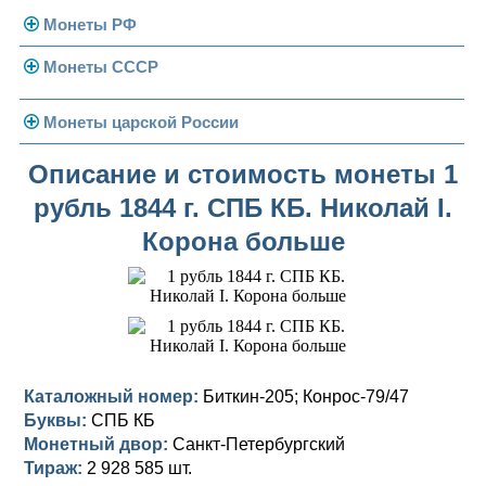
Монеты РФ
Монеты СССР
Современная Россия
Монеты 1991-1993 гг.
Погодовка СССР
Монеты царской России
Памятные и юбилейные
Монеты 1958 года
Николай II (1894-1917)
Описание и стоимость монеты 1
рубль 1844 г. СПБ КБ. Николай I.
Золотые червонцы
Александр III (1881-1894)
Золото
Корона больше
Памятные и юбилейные
Александр II (1855-1881)
Серебро
Золото
Николай I (1825-1855)
Медь
Серебро
Золото
Александр I (1801-1825)
Германская оккупация
Медь
Серебро
Платина, золото
Павел I (1796-1801)
Для Финляндии
Для Финляндии
Медь
Серебро
Золото
Каталожный номер:
Биткин-205; Конрос-79/47
Буквы:
СПБ КБ
Екатерина II (1762-1796)
Памятные и донативные
Памятные и донативные
Для Финляндии
Медь
Серебро
Золото
Монетный двор:
Санкт-Петербургский
Тираж:
2 928 585 шт.
Петр III (1762)
Памятные и донативные
Для Грузии
Медь
Серебро
Золото