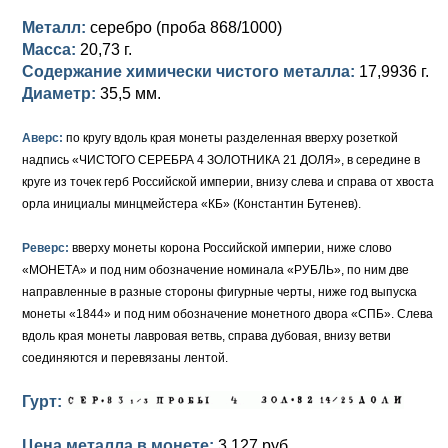
Металл:
серебро (проба 868/1000)
Елизавета I (1741-1762)
Русско-Польские
Для Грузии
Медь
Серебро
Масса:
20,73 г.
Содержание химически чистого металла:
17,9936 г.
Иоанн Антонович (1740-1741)
Для Польши
Для Польши
Медь
Золото
Диаметр:
35,5 мм.
Анна Иоанновна (1730-1740)
Памятные и донативные
Сибирские монеты
Серебро
Аверс:
по кругу вдоль края монеты разделенная вверху розеткой
Петр II (1727-1730)
Для Молдавии и Валахии
Медь
надпись «ЧИСТОГО СЕРЕБРА 4 ЗОЛОТНИКА 21 ДОЛЯ», в середине в
круге из точек герб Российской империи, внизу слева и справа от хвоста
Екатерина I (1725-1727)
Таврические монеты
Для Пруссии
орла инициалы минцмейстера «КБ» (Константин Бутенев).
Петр I (1682-1725)
Ливонезы
Реверс:
вверху монеты корона Российской империи, ниже слово
«МОНЕТА» и под ним обозначение номинала «РУБЛЬ», по ним две
Альбертусталер
Золото
направленные в разные стороны фигурные черты, ниже год выпуска
монеты «1844» и под ним обозначение монетного двора «СПБ». Слева
Серебро
вдоль края монеты лавровая ветвь, справа дубовая, внизу ветви
соединяются и перевязаны лентой.
Медь
Гурт:
Для Речи Посполитой
Цена металла в монете:
3 127 руб.