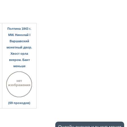
Полтина 1843 г.
MW. Николай I
Варшавский
монетный двор.
Хвост орла
веером. Бант
меньше
(69 проходов)