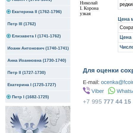
редки
Екатерина II (1762-1796)
Серебро
Золото
Цена м
Петр III (1762)
Медь
Серебро
Золото
Сохра
Елизавета I (1741-1762)
Для Грузии
Медь
Серебро
Цена 
Числ
Иоанн Антонович (1740-1741)
Для Польши
Медь
Золото
Анна Иоанновна (1730-1740)
Сибирские монеты
Серебро
Для оценки сох
Петр II (1727-1730)
Для Молдавии и Валахии
Медь
E-mail:
ocenka@fcoin
Екатерина I (1725-1727)
Таврические монеты
Для Пруссии
Viber
Whats
Петр I (1682-1725)
Ливонезы
+7 995
777 44 15
Альбертусталер
Золото
Серебро