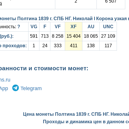
2
6 507
й
онеты Полтина 1839 г. СПБ НГ. Николай I Корона узкая
нность:
?
VG
F
VF
XF
AU
UNC
(руб.):
591
713
8 258
15 404
18 065
27 109
о проходов:
1
24
333
411
138
117
ранности и стоимости монет:
s.ru
App
Telegram
Цена монеты Полтина 1839 г. СПБ НГ. Никола
Проходы и динамика цен в данном с