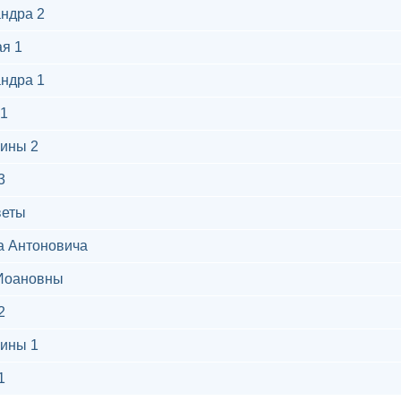
ндра 2
я 1
ндра 1
1
ины 2
3
веты
а Антоновича
Иоановны
2
ины 1
1