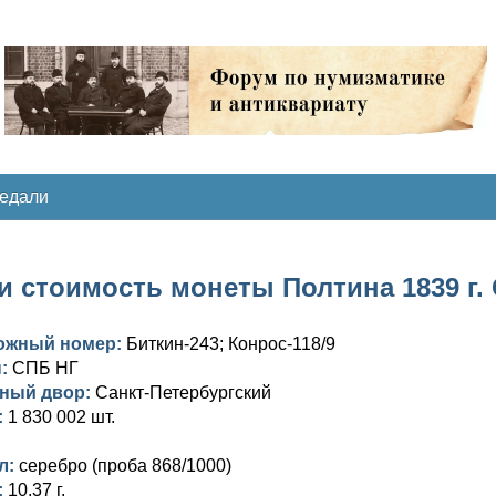
медали
 стоимость монеты Полтина 1839 г. С
ожный номер:
Биткин-243; Конрос-118/9
ы:
СПБ НГ
ный двор:
Санкт-Петербургский
:
1 830 002 шт.
л:
серебро (проба 868/1000)
:
10,37 г.