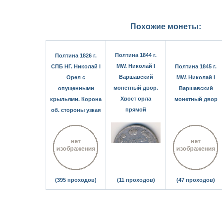
Похожие монеты:
Полтина 1844 г.
Полтина 1826 г.
MW. Николай I
СПБ НГ. Николай I
Полтина 1845 г.
Варшавский
Орел с
MW. Николай I
монетный двор.
опущенными
Варшавский
Хвост орла
крыльями. Корона
монетный двор
прямой
об. стороны узкая
(395 проходов)
(11 проходов)
(47 проходов)