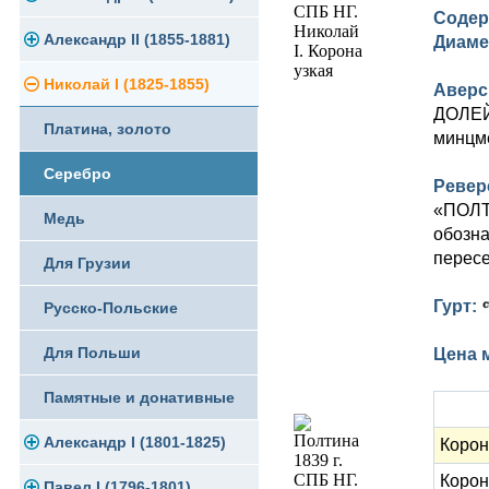
Содер
Памятные и юбилейные
Александр II (1855-1881)
Серебро
Золото
Диаме
Николай I (1825-1855)
Медь
Серебро
Золото
Аверс
ДОЛЕЙ»
Платина, золото
Германская оккупация
Медь
Серебро
минцме
Серебро
Для Финляндии
Для Финляндии
Медь
Ревер
«ПОЛТИ
Медь
Памятные и донативные
Памятные и донативные
Для Финляндии
обозна
пересе
Для Грузии
Памятные и донативные
Гурт:
Русско-Польские
Для Польши
Цена 
Памятные и донативные
Александр I (1801-1825)
Корон
Корон
Павел I (1796-1801)
Золото