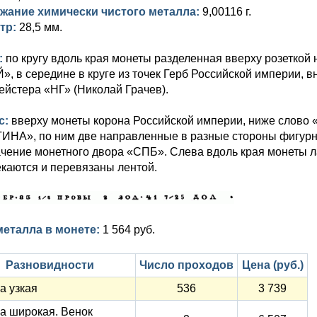
жание химически чистого металла:
9,00116 г.
тр:
28,5 мм.
:
по кругу вдоль края монеты разделенная вверху розетк
, в середине в круге из точек Герб Российской империи, в
йстера «НГ» (Николай Грачев).
с:
вверху монеты корона Российской империи, ниже слово
НА», по ним две направленные в разные стороны фигурны
чение монетного двора «СПБ». Слева вдоль края монеты ла
каются и перевязаны лентой.
металла в монете:
1 564 руб.
Разновидности
Число проходов
Цена (руб.)
а узкая
536
3 739
а широкая. Венок