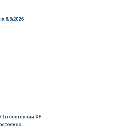
 на
8/8/2026
й I в состоянии
XF
остоянии