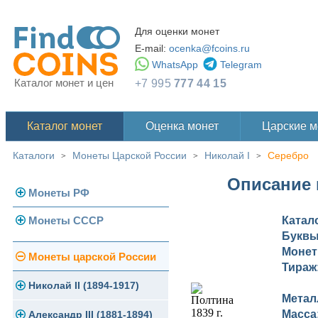
Для оценки монет
E-mail:
ocenka@fcoins.ru
WhatsApp
Telegram
Каталог монет и цен
+7 995
777 44 15
Каталог монет
Оценка монет
Царские 
Каталоги
Монеты Царской России
Николай I
Серебро
>
>
>
Описание и
Монеты РФ
Монеты СССР
Катал
Современная Россия
Букв
Монеты 1991-1993 гг.
Монет
Погодовка СССР
Монеты царской России
Тираж
Памятные и юбилейные
Монеты 1958 года
Николай II (1894-1917)
Метал
Масса
Золотые червонцы
Александр III (1881-1894)
Золото