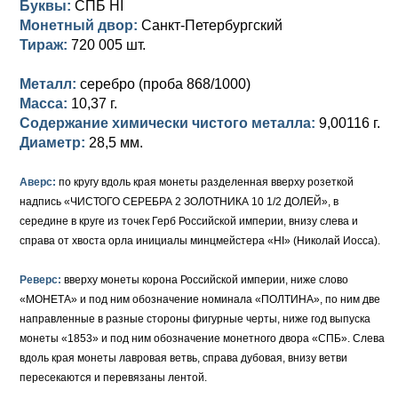
Буквы:
СПБ HI
Монетный двор:
Санкт-Петербургский
Елизавета I (1741-1762)
Русско-Польские
Для Грузии
Медь
Серебро
Тираж:
720 005 шт.
Иоанн Антонович (1740-1741)
Для Польши
Для Польши
Медь
Золото
Металл:
серебро (проба 868/1000)
Анна Иоанновна (1730-1740)
Масса:
Памятные и донативные
Сибирские монеты
Серебро
10,37 г.
Содержание химически чистого металла:
9,00116 г.
Петр II (1727-1730)
Для Молдавии и Валахии
Медь
Диаметр:
28,5 мм.
Екатерина I (1725-1727)
Таврические монеты
Для Пруссии
Аверс:
по кругу вдоль края монеты разделенная вверху розеткой
надпись «ЧИСТОГО СЕРЕБРА 2 ЗОЛОТНИКА 10 1/2 ДОЛЕЙ», в
Петр I (1682-1725)
Ливонезы
середине в круге из точек Герб Российской империи, внизу слева и
справа от хвоста орла инициалы минцмейстера «HI» (Николай Иосса).
Альбертусталер
Золото
Реверс:
вверху монеты корона Российской империи, ниже слово
Серебро
«МОНЕТА» и под ним обозначение номинала «ПОЛТИНА», по ним две
направленные в разные стороны фигурные черты, ниже год выпуска
Медь
монеты «1853» и под ним обозначение монетного двора «СПБ». Слева
Для Речи Посполитой
вдоль края монеты лавровая ветвь, справа дубовая, внизу ветви
пересекаются и перевязаны лентой.