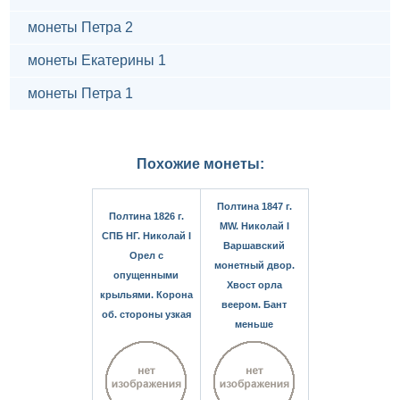
монеты Петра 2
монеты Екатерины 1
монеты Петра 1
Похожие монеты:
Полтина 1847 г.
Полтина 1826 г.
MW. Николай I
СПБ НГ. Николай I
Варшавский
Орел с
монетный двор.
опущенными
Хвост орла
крыльями. Корона
веером. Бант
об. стороны узкая
меньше