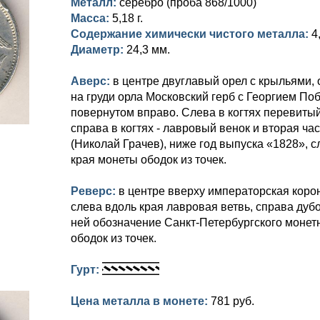
Металл:
серебро (проба 868/1000)
Масса:
5,18 г.
Содержание химически чистого металла:
4
Диаметр:
24,3 мм.
Аверс:
в центре двуглавый орел с крыльями,
на груди орла Московский герб с Георгием П
повернутом вправо. Слева в когтях перевитый
справа в когтях - лавровый венок и вторая ч
(Николай Грачев), ниже год выпуска «1828», с
края монеты ободок из точек.
Реверс:
в центре вверху императорская коро
слева вдоль края лавровая ветвь, справа дуб
ней обозначение Санкт-Петербургского монетн
ободок из точек.
Гурт:
Цена металла в монете:
781 руб.