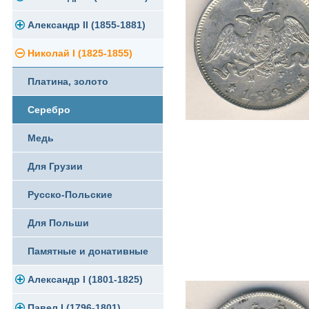
Памятные и юбилейные
Александр II (1855-1881)
Серебро
Золото
Николай I (1825-1855)
Медь
Серебро
Золото
Платина, золото
Германская оккупация
Медь
Серебро
Серебро
Для Финляндии
Для Финляндии
Медь
Медь
Памятные и донативные
Памятные и донативные
Для Финляндии
Для Грузии
Памятные и донативные
Русско-Польские
Для Польши
Памятные и донативные
Александр I (1801-1825)
Павел I (1796-1801)
Золото