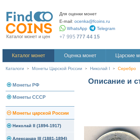
Для оценки монет
E-mail:
ocenka@fcoins.ru
WhatsApp
Telegram
Каталог монет и цен
+7 995
777 44 15
Каталог монет
Оценка монет
Царские 
Каталоги
Монеты Царской России
Николай I
Серебро
>
>
>
Описание и с
Монеты РФ
Монеты СССР
Современная Россия
Монеты 1991-1993 гг.
Погодовка СССР
Монеты царской России
Памятные и юбилейные
Монеты 1958 года
Николай II (1894-1917)
Золотые червонцы
Александр III (1881-1894)
Золото