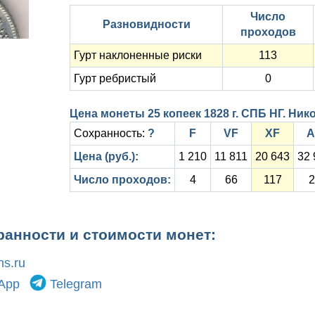
Число
Разновидности
проходов
Гурт наклоненные риски
113
Гурт ребристый
0
Цена монеты 25 копеек 1828 г. СПБ НГ. Ник
Сохранность:
?
F
VF
XF
A
Цена (руб.):
1 210
11 811
20 643
32 
Число проходов:
4
66
117
2
ранности и стоимости монет:
s.ru
App
Telegram