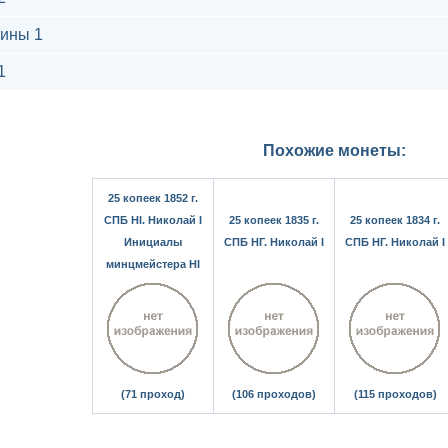
ины 1
1
Похожие монеты:
25 копеек 1852 г.
СПБ HI. Николай I
25 копеек 1835 г.
25 копеек 1834 г.
Инициалы
СПБ НГ. Николай I
СПБ НГ. Николай I
минцмейстера HI
(71 проход)
(106 проходов)
(115 проходов)