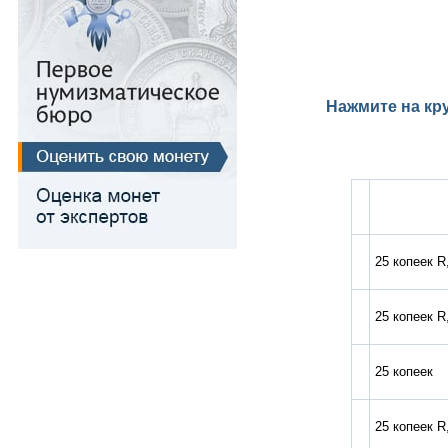
Медь
Для Речи Посполитой
Нажмите на кр
25 копеек R
25 копеек R
25 копеек
25 копеек R