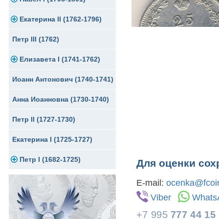
Екатерина II (1762-1796)
Серебро
Золото
Петр III (1762)
Медь
Серебро
Золото
Елизавета I (1741-1762)
Для Грузии
Медь
Серебро
Иоанн Антонович (1740-1741)
Для Польши
Медь
Золото
Анна Иоанновна (1730-1740)
Сибирские монеты
Серебро
Петр II (1727-1730)
Для Молдавии и Валахии
Медь
Екатерина I (1725-1727)
Таврические монеты
Для Пруссии
Петр I (1682-1725)
Ливонезы
Для оценки сох
Альбертусталер
Золото
E-mail:
ocenka@fcoin
Viber
Whats
Серебро
+7 995
777 44 15