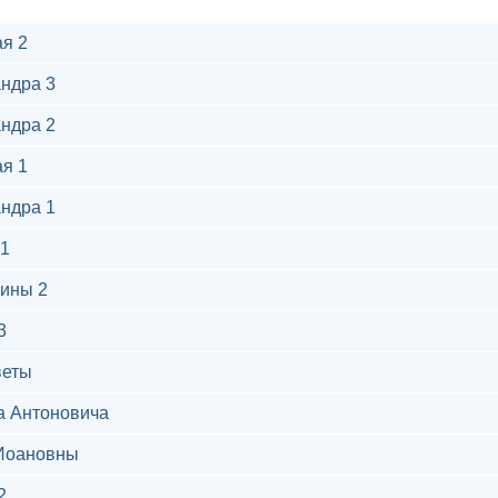
я 2
ндра 3
ндра 2
я 1
ндра 1
1
ины 2
3
веты
а Антоновича
Иоановны
2