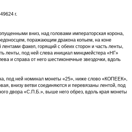
,49624 г.
 опущенными вниз, над головами императорская корона,
обедоносцем, поражающим дракона копьем, на коне
 лентами факел, горящий с обеих сторон и часть ленты,
асть ленты, под ней слева инициал минцмейстера «НГ»
лева и справа от него шестиконечные звездочки, вдоль
на, под ней номинал монеты «25», ниже слово «КОПЕЕК»,
овая, внизу ветви соединяются и перевязаны лентой, под
ого двора «С.П.Б.», выше него обрез, вдоль края монеты