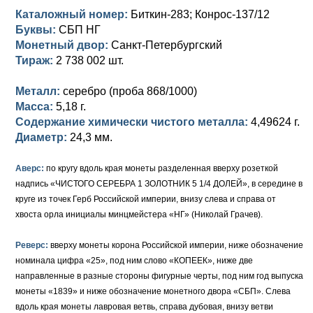
Каталожный номер:
Биткин-283; Конрос-137/12
Елизавета I (1741-1762)
Русско-Польские
Для Грузии
Медь
Серебро
Буквы:
СБП НГ
Монетный двор:
Санкт-Петербургский
Иоанн Антонович (1740-1741)
Для Польши
Для Польши
Медь
Золото
Тираж:
2 738 002 шт.
Анна Иоанновна (1730-1740)
Памятные и донативные
Сибирские монеты
Серебро
Металл:
серебро (проба 868/1000)
Масса:
5,18 г.
Петр II (1727-1730)
Для Молдавии и Валахии
Медь
Содержание химически чистого металла:
4,49624 г.
Диаметр:
24,3 мм.
Екатерина I (1725-1727)
Таврические монеты
Для Пруссии
Петр I (1682-1725)
Ливонезы
Аверс:
по кругу вдоль края монеты разделенная вверху розеткой
надпись «ЧИСТОГО СЕРЕБРА 1 ЗОЛОТНИК 5 1/4 ДОЛЕЙ», в середине в
Альбертусталер
Золото
круге из точек Герб Российской империи, внизу слева и справа от
хвоста орла инициалы минцмейстера «НГ» (Николай Грачев).
Серебро
Реверс:
вверху монеты корона Российской империи, ниже обозначение
Медь
номинала цифра «25», под ним слово «КОПЕЕК», ниже две
направленные в разные стороны фигурные черты, под ним год выпуска
Для Речи Посполитой
монеты «1839» и ниже обозначение монетного двора «СБП». Слева
вдоль края монеты лавровая ветвь, справа дубовая, внизу ветви