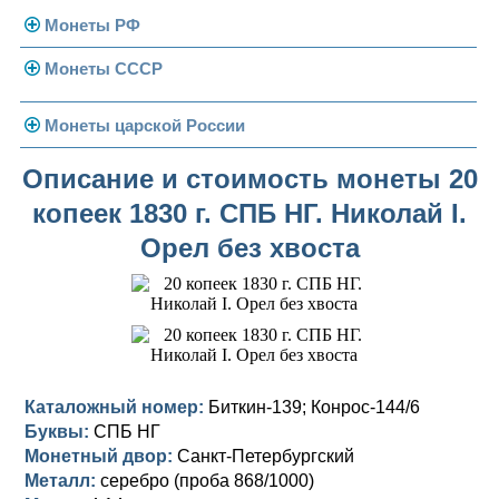
Монеты РФ
Монеты СССР
Современная Россия
Монеты 1991-1993 гг.
Погодовка СССР
Монеты царской России
Памятные и юбилейные
Монеты 1958 года
Николай II (1894-1917)
Описание и стоимость монеты 20
копеек 1830 г. СПБ НГ. Николай I.
Золотые червонцы
Александр III (1881-1894)
Золото
Орел без хвоста
Памятные и юбилейные
Александр II (1855-1881)
Серебро
Золото
Николай I (1825-1855)
Медь
Серебро
Золото
Александр I (1801-1825)
Германская оккупация
Медь
Серебро
Платина, золото
Павел I (1796-1801)
Для Финляндии
Для Финляндии
Медь
Серебро
Золото
Каталожный номер:
Биткин-139; Конрос-144/6
Буквы:
СПБ НГ
Екатерина II (1762-1796)
Памятные и донативные
Памятные и донативные
Для Финляндии
Медь
Серебро
Золото
Монетный двор:
Санкт-Петербургский
Металл:
серебро (проба 868/1000)
Петр III (1762)
Памятные и донативные
Для Грузии
Медь
Серебро
Золото