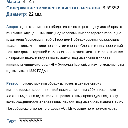
Масса:
4,14 г.
Содержание химически чистого металла:
3,59352 г.
Елизавета I (1741-1762)
Русско-Польские
Для Грузии
Медь
Серебро
Диаметр:
22 мм.
Иоанн Антонович (1740-1741)
Для Польши
Для Польши
Медь
Золото
Аверс:
вдоль края монеты ободок из точек, в центре двуглавый орел с
Анна Иоанновна (1730-1740)
Памятные и донативные
Сибирские монеты
Серебро
крыльями, опущенными вниз, над головами императорская корона, на
груди орла Московский герб с Георгием Победоносцем, поражающим
Петр II (1727-1730)
Для Молдавии и Валахии
Медь
дракона копьем, на коне повернутом вправо. Слева в когтях перевитый
лентами факел, горящий с обеих сторон и часть ленты, справа в когтях
Екатерина I (1725-1727)
Таврические монеты
Для Пруссии
- лавровый венок и вторая часть ленты, под ней слева и справа
инициалы минцмейстера «НГ» (Николай Грачев), снизу по краю монеты
Петр I (1682-1725)
Ливонезы
год выпуска «1830 ГОДА.».
Альбертусталер
Золото
Реверс:
по краю монеты ободок из точек, в центре сверху
императорская корона, под ней номинал монеты «20», ниже слово
Серебро
«КОПЕЕК», слева вдоль края лавровая ветвь, справа дубовая, внизу
ветви соединяются и перевязаны лентой, над ней обозначение Санкт-
Медь
Петербургского монетного двора «С.П.Б.», выше него прямая черта.
Для Речи Посполитой
Гурт: