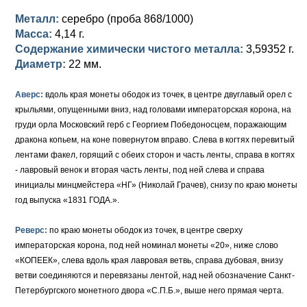
Металл:
серебро (проба 868/1000)
Елизавета I (1741-1762)
Русско-Польские
Для Грузии
Медь
Серебро
Масса:
4,14 г.
Содержание химически чистого металла:
3,59352 г.
Иоанн Антонович (1740-1741)
Для Польши
Для Польши
Медь
Золото
Диаметр:
22 мм.
Анна Иоанновна (1730-1740)
Памятные и донативные
Сибирские монеты
Серебро
Аверс:
вдоль края монеты ободок из точек, в центре двуглавый орел с
Петр II (1727-1730)
Для Молдавии и Валахии
Медь
крыльями, опущенными вниз, над головами императорская корона, на
груди орла Московский герб с Георгием Победоносцем, поражающим
Екатерина I (1725-1727)
Таврические монеты
Для Пруссии
дракона копьем, на коне повернутом вправо. Слева в когтях перевитый
лентами факел, горящий с обеих сторон и часть ленты, справа в когтях
Петр I (1682-1725)
Ливонезы
- лавровый венок и вторая часть ленты, под ней слева и справа
инициалы минцмейстера «НГ» (Николай Грачев), снизу по краю монеты
Альбертусталер
Золото
год выпуска «1831 ГОДА.».
Серебро
Реверс:
по краю монеты ободок из точек, в центре сверху
императорская корона, под ней номинал монеты «20», ниже слово
Медь
«КОПЕЕК», слева вдоль края лавровая ветвь, справа дубовая, внизу
ветви соединяются и перевязаны лентой, над ней обозначение Санкт-
Для Речи Посполитой
Петербургского монетного двора «С.П.Б.», выше него прямая черта.