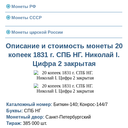
Монеты РФ
Монеты СССР
Современная Россия
Монеты 1991-1993 гг.
Погодовка СССР
Монеты царской России
Памятные и юбилейные
Монеты 1958 года
Николай II (1894-1917)
Описание и стоимость монеты 20
копеек 1831 г. СПБ НГ. Николай I.
Золотые червонцы
Александр III (1881-1894)
Золото
Цифра 2 закрытая
Памятные и юбилейные
Александр II (1855-1881)
Серебро
Золото
Николай I (1825-1855)
Медь
Серебро
Золото
Александр I (1801-1825)
Германская оккупация
Медь
Серебро
Платина, золото
Павел I (1796-1801)
Для Финляндии
Для Финляндии
Медь
Серебро
Золото
Каталожный номер:
Биткин-140; Конрос-144/7
Буквы:
СПБ НГ
Екатерина II (1762-1796)
Памятные и донативные
Памятные и донативные
Для Финляндии
Медь
Серебро
Золото
Монетный двор:
Санкт-Петербургский
Тираж:
385 000 шт.
Петр III (1762)
Памятные и донативные
Для Грузии
Медь
Серебро
Золото