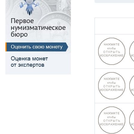
Медь
Для Речи Посполитой