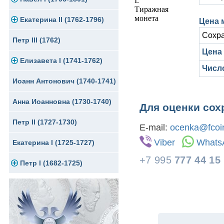
Екатерина II (1762-1796)
Серебро
Золото
Цена 
Сохра
Петр III (1762)
Медь
Серебро
Золото
Цена 
Елизавета I (1741-1762)
Для Грузии
Медь
Серебро
Числ
Иоанн Антонович (1740-1741)
Для Польши
Медь
Золото
Анна Иоанновна (1730-1740)
Сибирские монеты
Серебро
Для оценки сох
Петр II (1727-1730)
Для Молдавии и Валахии
Медь
E-mail:
ocenka@fcoin
Viber
Whats
Екатерина I (1725-1727)
Таврические монеты
Для Пруссии
+7 995
777 44 15
Петр I (1682-1725)
Ливонезы
Альбертусталер
Золото
Серебро