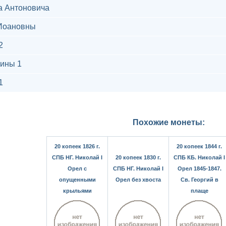
а Антоновича
Иоановны
2
ины 1
1
Похожие монеты:
20 копеек 1826 г.
20 копеек 1844 г.
СПБ НГ. Николай I
20 копеек 1830 г.
СПБ КБ. Николай I
Орел с
СПБ НГ. Николай I
Орел 1845-1847.
опущенными
Орел без хвоста
Св. Георгий в
крыльями
плаще