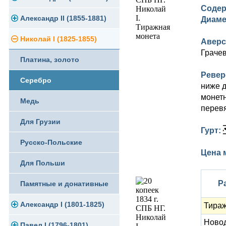
Содер
Памятные и юбилейные
Александр II (1855-1881)
Серебро
Золото
Диаме
Николай I (1825-1855)
Медь
Серебро
Золото
Аверс
Грачев
Платина, золото
Германская оккупация
Медь
Серебро
Ревер
Серебро
Для Финляндии
Для Финляндии
Медь
ниже д
монетн
Медь
Памятные и донативные
Памятные и донативные
Для Финляндии
перев
Для Грузии
Памятные и донативные
Гурт:
Русско-Польские
Цена 
Для Польши
Р
Памятные и донативные
Александр I (1801-1825)
Тираж
Ново
Павел I (1796-1801)
Золото