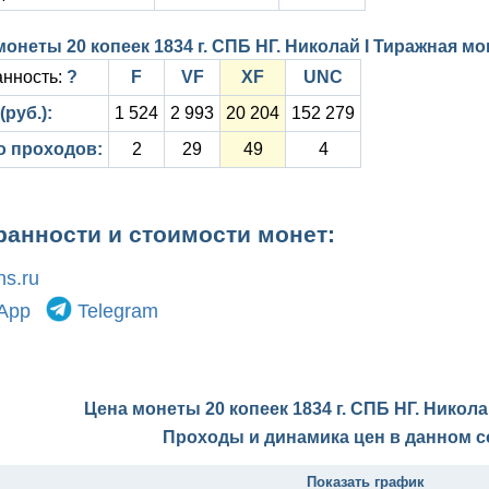
монеты 20 копеек 1834 г. СПБ НГ. Николай I Тиражная м
нность:
?
F
VF
XF
UNC
(руб.):
1 524
2 993
20 204
152 279
о проходов:
2
29
49
4
ранности и стоимости монет:
s.ru
App
Telegram
Цена монеты 20 копеек 1834 г. СПБ НГ. Никола
Проходы и динамика цен в данном с
Показать график