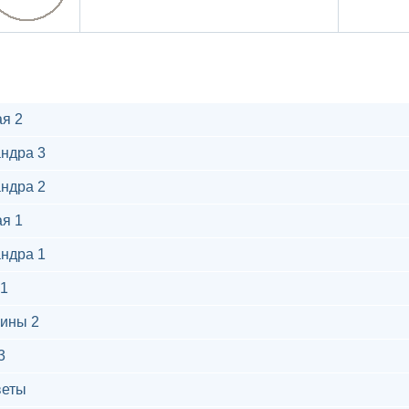
я 2
ндра 3
ндра 2
я 1
ндра 1
1
ины 2
3
веты