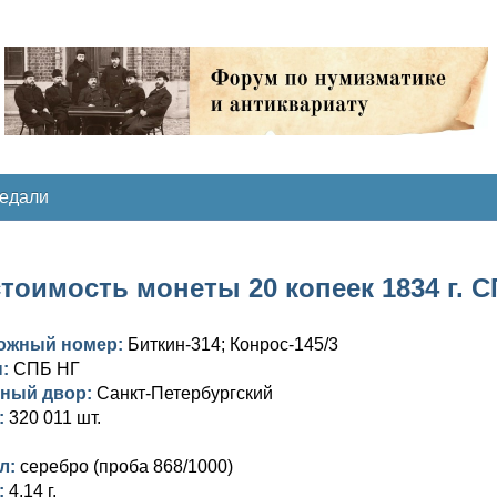
медали
тоимость монеты 20 копеек 1834 г. С
ожный номер:
Биткин-314; Конрос-145/3
ы:
СПБ НГ
ный двор:
Санкт-Петербургский
:
320 011 шт.
л:
серебро (проба 868/1000)
:
4,14 г.