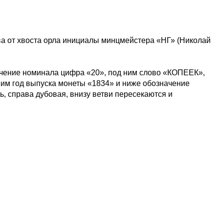
ава от хвоста орла инициалы минцмейстера «НГ» (Николай
ачение номинала цифра «20», под ним слово «КОПЕЕК»,
им год выпуска монеты «1834» и ниже обозначение
, справа дубовая, внизу ветви пересекаются и