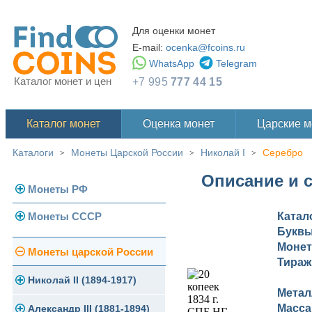
Для оценки монет
E-mail:
ocenka@fcoins.ru
WhatsApp
Telegram
Каталог монет и цен
+7 995
777 44 15
Каталог монет
Оценка монет
Царские 
Каталоги
Монеты Царской России
Николай I
Серебро
>
>
>
Описание и с
Монеты РФ
Монеты СССР
Катал
Современная Россия
Букв
Монеты 1991-1993 гг.
Монет
Погодовка СССР
Монеты царской России
Тираж
Памятные и юбилейные
Монеты 1958 года
Николай II (1894-1917)
Метал
Масса
Золотые червонцы
Александр III (1881-1894)
Золото