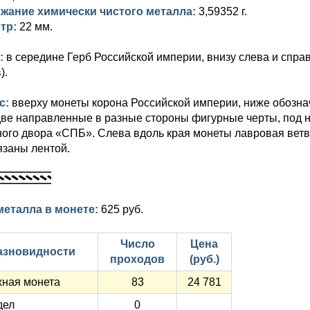
жание химически чистого металла:
3,59352 г.
тр:
22 мм.
:
в середине Герб Российской империи, внизу слева и спр
).
с:
вверху монеты корона Российской империи, ниже обозн
ве направленные в разные стороны фигурные черты, под н
ого двора «СПБ». Слева вдоль края монеты лавровая ветвь
язаны лентой.
металла в монете:
625 руб.
Число
Цена
азновидности
проходов
(руб.)
ная монета
83
24 781
дел
0