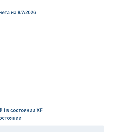
онета на
8/7/2026
й I в состоянии
XF
остоянии