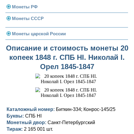
Монеты РФ
Монеты СССР
Современная Россия
Монеты 1991-1993 гг.
Погодовка СССР
Монеты царской России
Памятные и юбилейные
Монеты 1958 года
Николай II (1894-1917)
Описание и стоимость монеты 20
копеек 1848 г. СПБ HI. Николай I.
Золотые червонцы
Александр III (1881-1894)
Золото
Орел 1845-1847
Памятные и юбилейные
Александр II (1855-1881)
Серебро
Золото
Николай I (1825-1855)
Медь
Серебро
Золото
Александр I (1801-1825)
Германская оккупация
Медь
Серебро
Платина, золото
Павел I (1796-1801)
Для Финляндии
Для Финляндии
Медь
Серебро
Золото
Каталожный номер:
Биткин-334; Конрос-145/25
Буквы:
СПБ HI
Екатерина II (1762-1796)
Памятные и донативные
Памятные и донативные
Для Финляндии
Медь
Серебро
Золото
Монетный двор:
Санкт-Петербургский
Тираж:
2 165 001 шт.
Петр III (1762)
Памятные и донативные
Для Грузии
Медь
Серебро
Золото