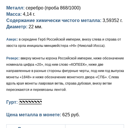
Металл:
серебро (проба 868/1000)
Елизавета I (1741-1762)
Русско-Польские
Для Грузии
Медь
Серебро
Масса:
4,14 г.
Содержание химически чистого металла:
3,59352 г.
Иоанн Антонович (1740-1741)
Для Польши
Для Польши
Медь
Золото
Диаметр:
22 мм.
Анна Иоанновна (1730-1740)
Памятные и донативные
Сибирские монеты
Серебро
Аверс:
в середине Герб Российской империи, внизу слева и справа от
Петр II (1727-1730)
Для Молдавии и Валахии
Медь
хвоста орла инициалы минцмейстера «HI» (Николай Иосса).
Екатерина I (1725-1727)
Таврические монеты
Для Пруссии
Реверс:
вверху монеты корона Российской империи, ниже обозначение
номинала цифра «20», под ним слово «КОПЕЕК», ниже две
Петр I (1682-1725)
Ливонезы
направленные в разные стороны фигурные черты, под ним год выпуска
монеты «1848» и ниже обозначение монетного двора «СПБ». Слева
Альбертусталер
Золото
вдоль края монеты лавровая ветвь, справа дубовая, внизу ветви
пересекаются и перевязаны лентой.
Серебро
Гурт:
Медь
Цена металла в монете:
625 руб.
Для Речи Посполитой