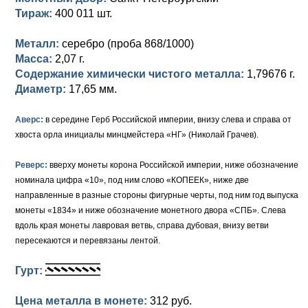
Тираж:
400 011 шт.
Елизавета I (1741-1762)
Русско-Польские
Для Грузии
Медь
Серебро
Металл:
серебро (проба 868/1000)
Иоанн Антонович (1740-1741)
Для Польши
Для Польши
Медь
Золото
Масса:
2,07 г.
Содержание химически чистого металла:
1,79676 г.
Анна Иоанновна (1730-1740)
Памятные и донативные
Сибирские монеты
Серебро
Диаметр:
17,65 мм.
Петр II (1727-1730)
Для Молдавии и Валахии
Медь
Аверс:
в середине Герб Российской империи, внизу слева и справа от
хвоста орла инициалы минцмейстера «НГ» (Николай Грачев).
Екатерина I (1725-1727)
Таврические монеты
Для Пруссии
Петр I (1682-1725)
Ливонезы
Реверс:
вверху монеты корона Российской империи, ниже обозначение
номинала цифра «10», под ним слово «КОПЕЕК», ниже две
Альбертусталер
Золото
направленные в разные стороны фигурные черты, под ним год выпуска
монеты «1834» и ниже обозначение монетного двора «СПБ». Слева
Серебро
вдоль края монеты лавровая ветвь, справа дубовая, внизу ветви
пересекаются и перевязаны лентой.
Медь
Гурт:
Для Речи Посполитой
Цена металла в монете:
312 руб.