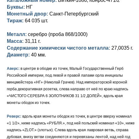
Каталожный номер:
Биткин-1086; Конрос-471/2
Петр III (1762)
Памятные и донативные
Для Грузии
Медь
Серебро
Золото
Буквы:
НГ
Монетный двор:
Санкт-Петербургский
Елизавета I (1741-1762)
Русско-Польские
Для Грузии
Медь
Серебро
Тираж:
64 035 шт.
Иоанн Антонович (1740-1741)
Для Польши
Для Польши
Медь
Золото
Металл:
серебро (проба 868/1000)
Анна Иоанновна (1730-1740)
Масса:
Памятные и донативные
Сибирские монеты
Серебро
31,11 г.
Содержание химически чистого металла:
27,0035 г.
Петр II (1727-1730)
Для Молдавии и Валахии
Медь
Диаметр:
40 мм.
Екатерина I (1725-1727)
Таврические монеты
Для Пруссии
Аверс:
в центре в ободке из точек, Малый Государственный Герб
Российской империи, под левой и правой лапами орла инициалы
Петр I (1682-1725)
Ливонезы
минцмейстера «НГ» (Николай Грачев). Над императорской короной
герба декоративная розетка, слева направо от неё по краю надпись
Альбертусталер
Золото
«ЧИСТОГО СЕРЕБРА 6 ЗОЛОТНИКОВ 31 1/2 ДОЛЕЙ», вдоль края
монеты ободок из точек.
Серебро
Реверс:
вдоль края монеты ободок из точек, в центре вверху номинал
Медь
«1 1/2», ниже надпись «РУБЛЯ.», под ней польский номинал «10», ниже
Для Речи Посполитой
надпись «ZLOT.» (злотых). Слева вдоль края лавровая ветвь, справа
дубовая, внизу ветви соединяются и перевязаны лентой, над ней год