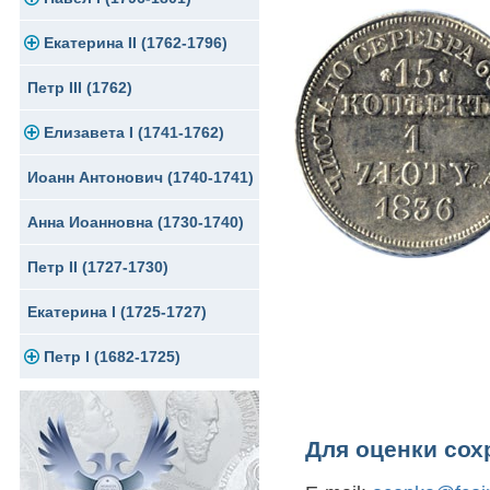
Екатерина II (1762-1796)
Серебро
Золото
Петр III (1762)
Медь
Серебро
Золото
Елизавета I (1741-1762)
Для Грузии
Медь
Серебро
Иоанн Антонович (1740-1741)
Для Польши
Медь
Золото
Анна Иоанновна (1730-1740)
Сибирские монеты
Серебро
Петр II (1727-1730)
Для Молдавии и Валахии
Медь
Екатерина I (1725-1727)
Таврические монеты
Для Пруссии
Петр I (1682-1725)
Ливонезы
Альбертусталер
Золото
Для оценки сох
Серебро