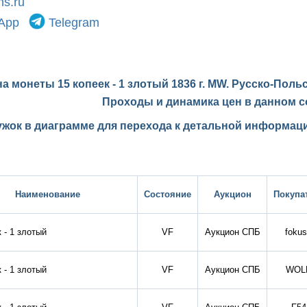
s.ru
App
Telegram
а монеты 15 копеек - 1 злотый 1836 г. MW. Русско-Поль
Проходы и динамика цен в данном с
ужок в диаграмме для перехода к детальной информаци
Наименование
Состояние
Аукцион
Покупа
 - 1 злотый
VF
Аукцион СПБ
foku
 - 1 злотый
VF
Аукцион СПБ
WOL