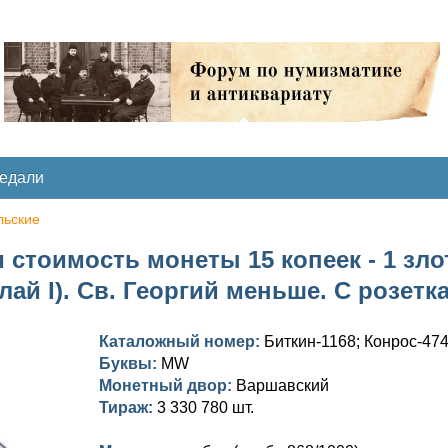
медали
льские
 стоимость монеты 15 копеек - 1 зло
лай I). Св. Георгий меньше. С розе
Каталожный номер:
Биткин-1168; Конрос-474
Буквы:
MW
Монетный двор:
Варшавский
Тираж:
3 330 780 шт.