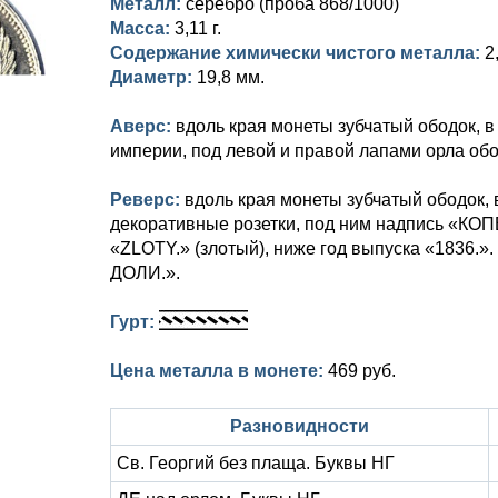
Металл:
серебро (проба 868/1000)
Масса:
3,11 г.
Содержание химически чистого металла:
2
Диаметр:
19,8 мм.
Аверс:
вдоль края монеты зубчатый ободок, 
империи, под левой и правой лапами орла об
Реверс:
вдоль края монеты зубчатый ободок, 
декоративные розетки, под ним надпись «КОП
«ZLOTY.» (злотый), ниже год выпуска «1836.
ДОЛИ.».
Гурт:
Цена металла в монете:
469 руб.
Разновидности
Св. Георгий без плаща. Буквы НГ