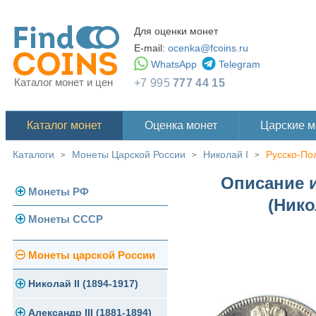
Для оценки монет
E-mail:
ocenka@fcoins.ru
WhatsApp
Telegram
Каталог монет и цен
+7 995
777 44 15
Каталог монет
Оценка монет
Царские 
Каталоги
Монеты Царской России
Николай I
Русско-По
>
>
>
Описание и
Монеты РФ
(Нико
Монеты СССР
Современная Россия
Монеты 1991-1993 гг.
Погодовка СССР
Монеты царской России
Памятные и юбилейные
Монеты 1958 года
Николай II (1894-1917)
Золотые червонцы
Александр III (1881-1894)
Золото