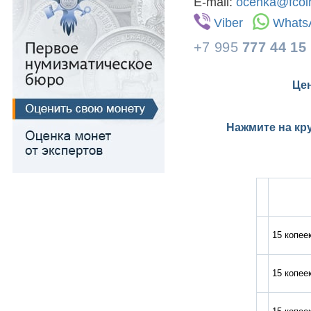
E-mail:
ocenka@fcoin
Медь
Viber
Whats
Для Речи Посполитой
+7 995
777 44 15
Цен
Нажмите на кр
15 копеек
15 копеек