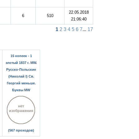
22.05.2018
6
510
21:06:40
1
2
3
4
5
6
7
...
17
15 копеек - 1
злотый 1837 г. MW.
Русско-Польские
(Николай I) Св.
Георгий меньше.
Буквы MW
(567 проходов)