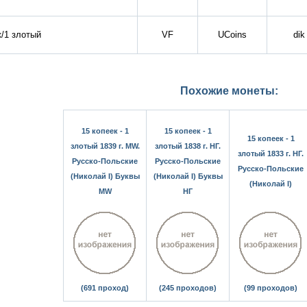
к/1 злотый
VF
UCoins
dik
Похожие монеты:
15 копеек - 1
15 копеек - 1
15 копеек - 1
злотый 1839 г. MW.
злотый 1838 г. НГ.
злотый 1833 г. НГ.
Русско-Польские
Русско-Польские
Русско-Польские
(Николай I) Буквы
(Николай I) Буквы
(Николай I)
MW
НГ
(691 проход)
(245 проходов)
(99 проходов)