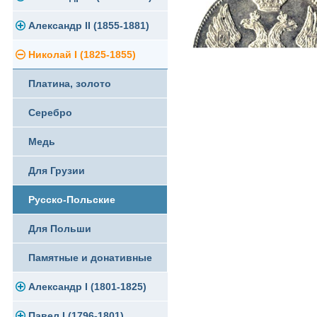
Памятные и юбилейные
Александр II (1855-1881)
Серебро
Золото
Николай I (1825-1855)
Медь
Серебро
Золото
Платина, золото
Германская оккупация
Медь
Серебро
Серебро
Для Финляндии
Для Финляндии
Медь
Медь
Памятные и донативные
Памятные и донативные
Для Финляндии
Для Грузии
Памятные и донативные
Русско-Польские
Для Польши
Памятные и донативные
Александр I (1801-1825)
Павел I (1796-1801)
Золото