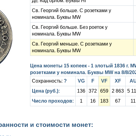
ДЕ над орлом. Буквы НГ
Cв. Георгий больше. C розетками у
номинала. Буквы MW
Cв. Георгий больше. Без роеток у
номинала. Буквы MW
Св. Георгий меньше. С розетками у
номинала. Буквы MW
Цена монеты 15 копеек - 1 злотый 1836 г. M
розетками у номинала. Буквы MW на
8/8/20
Сохранность:
?
VG
F
VF
XF
A
Цена (руб.):
136
372
659
2 863
5 1
Число проходов:
1
16
183
67
11
ранности и стоимости монет: