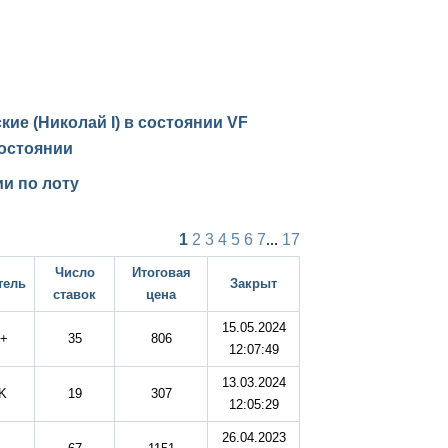
ские (Николай I) в состоянии
VF
остоянии
и по лоту
1
2
3
4
5
6
7
...
17
Число
Итоговая
тель
Закрыт
ставок
цена
15.05.2024
s+
35
806
12:07:49
13.03.2024
K
19
307
12:05:29
26.04.2023