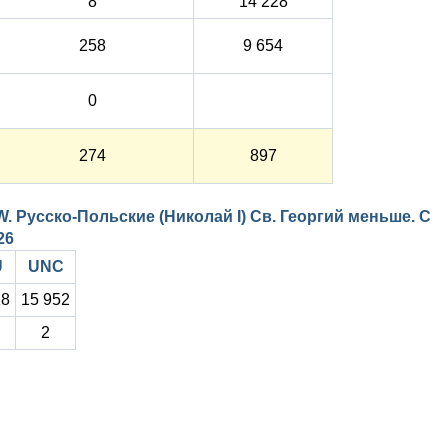
8
14 228
258
9 654
0
274
897
W. Русско-Польские (Николай I) Св. Георгий меньше. С
26
U
UNC
18
15 952
2