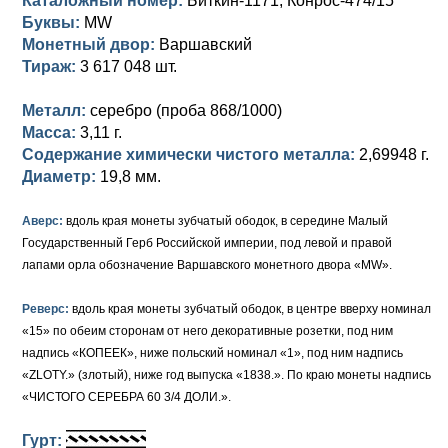
Каталожный номер:
Биткин-1171; Конрос-474/15
Петр III (1762)
Памятные и донативные
Для Грузии
Медь
Серебро
Золото
Буквы:
MW
Монетный двор:
Варшавский
Елизавета I (1741-1762)
Русско-Польские
Для Грузии
Медь
Серебро
Тираж:
3 617 048 шт.
Иоанн Антонович (1740-1741)
Для Польши
Для Польши
Медь
Золото
Металл:
серебро (проба 868/1000)
Анна Иоанновна (1730-1740)
Масса:
Памятные и донативные
Сибирские монеты
Серебро
3,11 г.
Содержание химически чистого металла:
2,69948 г.
Петр II (1727-1730)
Для Молдавии и Валахии
Медь
Диаметр:
19,8 мм.
Екатерина I (1725-1727)
Таврические монеты
Для Пруссии
Аверс:
вдоль края монеты зубчатый ободок, в середине Малый
Государственный Герб Российской империи, под левой и правой
Петр I (1682-1725)
Ливонезы
лапами орла обозначение Варшавского монетного двора «MW».
Альбертусталер
Золото
Реверс:
вдоль края монеты зубчатый ободок, в центре вверху номинал
«15» по обеим сторонам от него декоративные розетки, под ним
Серебро
надпись «КОПЕЕК», ниже польский номинал «1», под ним надпись
«ZLOTY.» (злотый), ниже год выпуска «1838.». По краю монеты надпись
Медь
«ЧИСТОГО СЕРЕБРА 60 3/4 ДОЛИ.».
Для Речи Посполитой
Гурт: