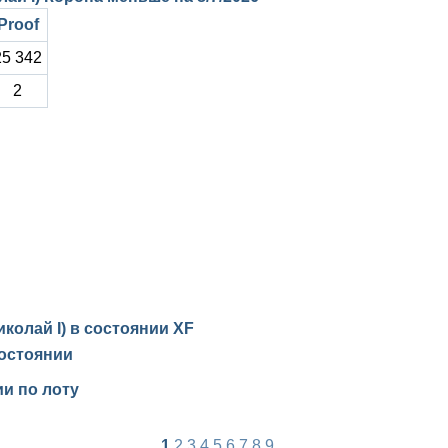
Proof
25 342
2
иколай I) в состоянии
XF
остоянии
и по лоту
1
2
3
4
5
6
7
8
9