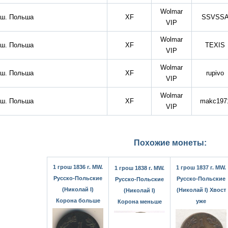
Wolmar
ош. Польша
XF
SSVSS
VIP
Wolmar
ош. Польша
XF
TEXIS
VIP
Wolmar
ош. Польша
XF
rupivo
VIP
Wolmar
ош. Польша
XF
makc197
VIP
Похожие монеты:
1 грош 1836 г. MW.
1 грош 1837 г. MW.
1 грош 1838 г. MW.
Русско-Польские
Русско-Польские
Русско-Польские
(Николай I)
(Николай I) Хвост
(Николай I)
Корона больше
уже
Корона меньше