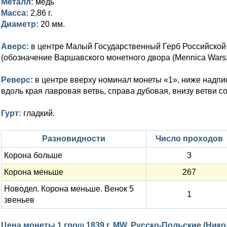
Металл:
медь
Масса:
2,86 г.
Диаметр:
20 мм.
Аверс:
в центре Малый Государственный Герб Российской 
(обозначение Варшавского монетного двора (Mennica Wars
Реверс:
в центре вверху номинал монеты «1», ниже надпи
вдоль края лавровая ветвь, справа дубовая, внизу ветви 
Гурт:
гладкий.
Разновидности
Число проходов
Корона больше
3
Корона меньше
267
Новодел. Корона меньше. Венок 5
1
звеньев
Цена монеты 1 грош 1839 г. MW. Русско-Польские (Нико