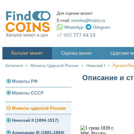
Для оценки монет
E-mail:
ocenka@fcoins.ru
WhatsApp
Telegram
Каталог монет и цен
+7 995
777 44 15
Каталог монет
Оценка монет
Царские 
Каталоги
Монеты Царской России
Николай I
Русско-По
>
>
>
Описание и ст
Монеты РФ
Монеты СССР
Современная Россия
Монеты 1991-1993 гг.
Погодовка СССР
Монеты царской России
Памятные и юбилейные
Монеты 1958 года
Николай II (1894-1917)
Золотые червонцы
Александр III (1881-1894)
Золото