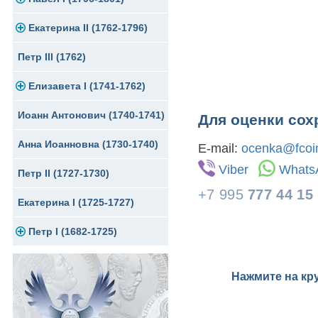
Екатерина II (1762-1796)
Серебро
Золото
Петр III (1762)
Медь
Серебро
Золото
Елизавета I (1741-1762)
Для Грузии
Медь
Серебро
Иоанн Антонович (1740-1741)
Для Польши
Медь
Золото
Для оценки сох
Анна Иоанновна (1730-1740)
Сибирские монеты
Серебро
E-mail:
ocenka@fcoin
Viber
Whats
Петр II (1727-1730)
Для Молдавии и Валахии
Медь
+7 995
777 44 15
Екатерина I (1725-1727)
Таврические монеты
Для Пруссии
Петр I (1682-1725)
Ливонезы
Альбертусталер
Золото
Нажмите на кр
Серебро