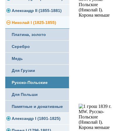
Памятные и юбилейные
Александр II (1855-1881)
Серебро
Золото
Николай I (1825-1855)
Медь
Серебро
Золото
Платина, золото
Германская оккупация
Медь
Серебро
Серебро
Для Финляндии
Для Финляндии
Медь
Медь
Памятные и донативные
Памятные и донативные
Для Финляндии
Для Грузии
Памятные и донативные
Русско-Польские
Для Польши
Памятные и донативные
Александр I (1801-1825)
Павел I (1796-1801)
Золото