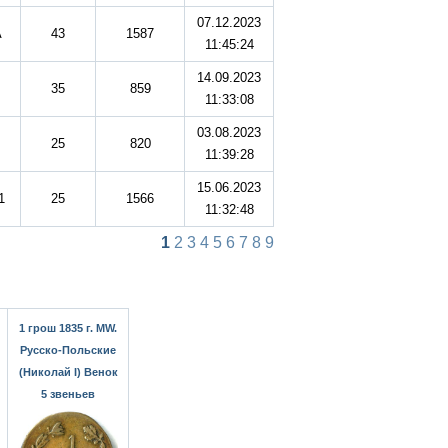
07.12.2023
A
43
1587
11:45:24
14.09.2023
35
859
11:33:08
03.08.2023
25
820
11:39:28
15.06.2023
1
25
1566
11:32:48
1
2
3
4
5
6
7
8
9
1 грош 1835 г. MW.
Русско-Польские
(Николай I) Венок
5 звеньев