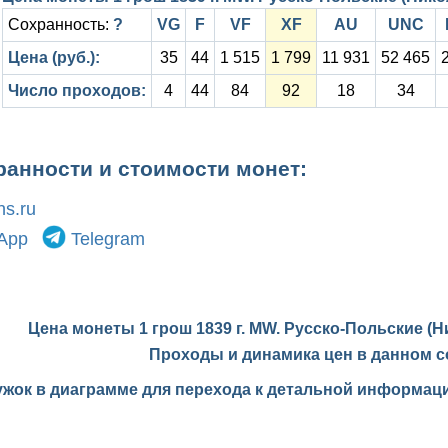
Сохранность:
?
VG
F
VF
XF
AU
UNC
Цена (руб.):
35
44
1 515
1 799
11 931
52 465
Число проходов:
4
44
84
92
18
34
ранности и стоимости монет:
s.ru
App
Telegram
Цена монеты 1 грош 1839 г. MW. Русско-Польские (Н
Проходы и динамика цен в данном с
ужок в диаграмме для перехода к детальной информаци