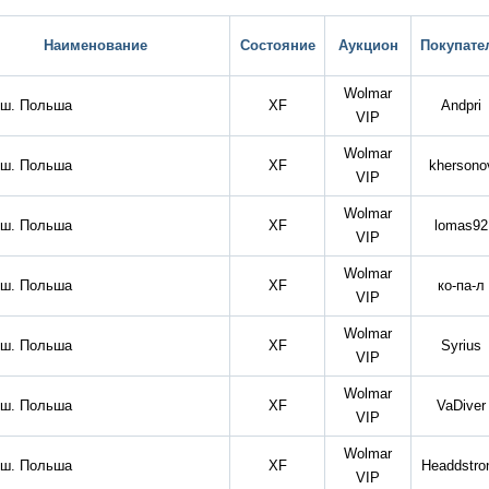
Наименование
Состояние
Аукцион
Покупате
Wolmar
ош. Польша
XF
Andpri
VIP
Wolmar
ош. Польша
XF
khersono
VIP
Wolmar
ош. Польша
XF
lomas92
VIP
Wolmar
ош. Польша
XF
ко-па-л
VIP
Wolmar
ош. Польша
XF
Syrius
VIP
Wolmar
ош. Польша
XF
VaDiver
VIP
Wolmar
ош. Польша
XF
Headdstro
VIP