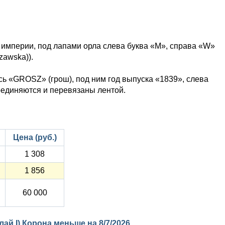
империи, под лапами орла слева буква «М», справа «W»
zawska)).
сь «GROSZ» (грош), под ним год выпуска «1839», слева
соединяются и перевязаны лентой.
Цена (руб.)
1 308
1 856
60 000
лай I) Корона меньше на
8/7/2026