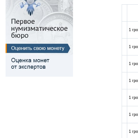
Медь
Для Речи Посполитой
1 гр
1 гр
1 гр
1 гр
1 гр
1 гр
1 гр