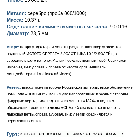
Петр III (1762)
Памятные и донативные
Для Грузии
Медь
Серебро
Золото
Металл:
серебро (проба 868/1000)
Елизавета I (1741-1762)
Русско-Польские
Для Грузии
Медь
Серебро
Масса:
10,37 г.
Содержание химически чистого металла:
9,00116 г.
Иоанн Антонович (1740-1741)
Для Польши
Для Польши
Медь
Золото
Диаметр:
28,5 мм.
Анна Иоанновна (1730-1740)
Памятные и донативные
Сибирские монеты
Серебро
Аверс:
по кругу вдоль края монеты разделенная вверху розеткой
Петр II (1727-1730)
Для Молдавии и Валахии
Медь
надпись «ЧИСТОГО СЕРЕБРА 2 ЗОЛОТНИКА 10 1/2 ДОЛЕЙ», в
середине в круге из точек Малый Государственный Герб Российской
Екатерина I (1725-1727)
Таврические монеты
Для Пруссии
империи, внизу слева и справа от хвоста орла инициалы
минцмейстера «HI» (Николай Иосса).
Петр I (1682-1725)
Ливонезы
Реверс:
вверху монеты корона Российской империи, ниже обозначение
Альбертусталер
Золото
номинала «ПОЛТИНА», по ним две направленные в разные стороны
фигурные черты, ниже год выпуска монеты «1874» и под ним
Серебро
обозначение монетного двора «СПБ». Слева вдоль края монеты
лавровая ветвь, справа дубовая, внизу ветви соединяются и
Медь
перевязаны лентой.
Для Речи Посполитой
Гурт: