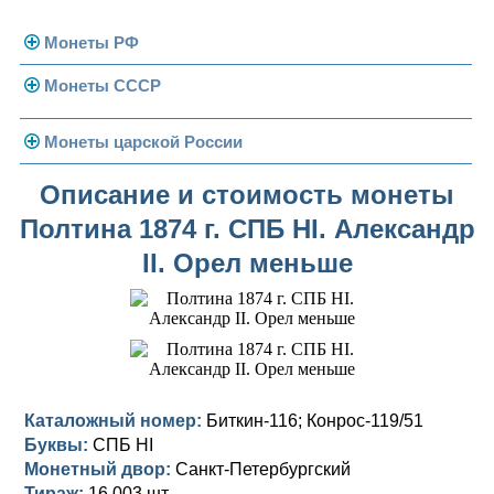
Монеты РФ
Монеты СССР
Современная Россия
Монеты 1991-1993 гг.
Погодовка СССР
Монеты царской России
Памятные и юбилейные
Монеты 1958 года
Николай II (1894-1917)
Описание и стоимость монеты
Полтина 1874 г. СПБ HI. Александр
Золотые червонцы
Александр III (1881-1894)
Золото
II. Орел меньше
Памятные и юбилейные
Александр II (1855-1881)
Серебро
Золото
Николай I (1825-1855)
Медь
Серебро
Золото
Александр I (1801-1825)
Германская оккупация
Медь
Серебро
Платина, золото
Павел I (1796-1801)
Для Финляндии
Для Финляндии
Медь
Серебро
Золото
Каталожный номер:
Биткин-116; Конрос-119/51
Буквы:
СПБ HI
Екатерина II (1762-1796)
Памятные и донативные
Памятные и донативные
Для Финляндии
Медь
Серебро
Золото
Монетный двор:
Санкт-Петербургский
Тираж:
16 003 шт.