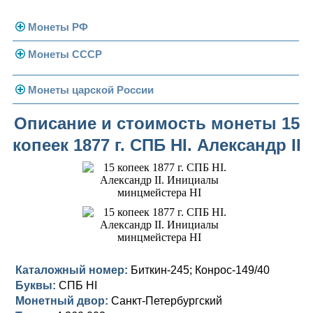
Монеты РФ
Монеты СССР
Современная Россия
Монеты 1991-1993 гг.
Погодовка СССР
Монеты царской России
Памятные и юбилейные
Монеты 1958 года
Николай II (1894-1917)
Описание и стоимость монеты 15
копеек 1877 г. СПБ HI. Александр II
Золотые червонцы
Александр III (1881-1894)
Золото
Памятные и юбилейные
Александр II (1855-1881)
Серебро
Золото
Николай I (1825-1855)
Медь
Серебро
Золото
Александр I (1801-1825)
Германская оккупация
Медь
Серебро
Платина, золото
Павел I (1796-1801)
Для Финляндии
Для Финляндии
Медь
Серебро
Золото
Каталожный номер:
Биткин-245; Конрос-149/40
Буквы:
СПБ HI
Екатерина II (1762-1796)
Памятные и донативные
Памятные и донативные
Для Финляндии
Медь
Серебро
Золото
Монетный двор:
Санкт-Петербургский