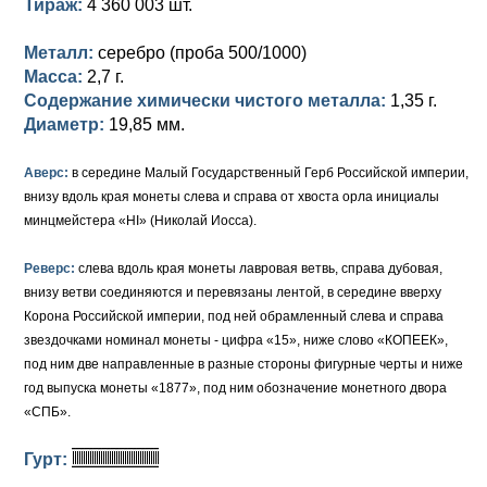
Тираж:
4 360 003 шт.
Петр III (1762)
Памятные и донативные
Для Грузии
Медь
Серебро
Золото
Металл:
серебро (проба 500/1000)
Елизавета I (1741-1762)
Русско-Польские
Для Грузии
Медь
Серебро
Масса:
2,7 г.
Иоанн Антонович (1740-1741)
Для Польши
Для Польши
Медь
Золото
Содержание химически чистого металла:
1,35 г.
Диаметр:
19,85 мм.
Анна Иоанновна (1730-1740)
Памятные и донативные
Сибирские монеты
Серебро
Аверс:
в середине Малый Государственный Герб Российской империи,
Петр II (1727-1730)
Для Молдавии и Валахии
Медь
внизу вдоль края монеты слева и справа от хвоста орла инициалы
минцмейстера «HI» (Николай Иосса).
Екатерина I (1725-1727)
Таврические монеты
Для Пруссии
Реверс:
слева вдоль края монеты лавровая ветвь, справа дубовая,
Петр I (1682-1725)
Ливонезы
внизу ветви соединяются и перевязаны лентой, в середине вверху
Корона Российской империи, под ней обрамленный слева и справа
Альбертусталер
Золото
звездочками номинал монеты - цифра «15», ниже слово «КОПЕЕК»,
под ним две направленные в разные стороны фигурные черты и ниже
Серебро
год выпуска монеты «1877», под ним обозначение монетного двора
Медь
«СПБ».
Для Речи Посполитой
Гурт: