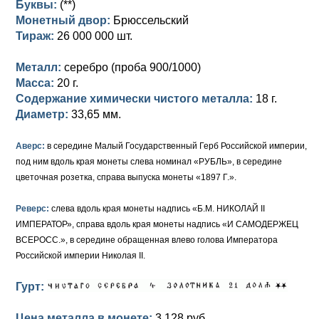
Буквы:
(**)
Монетный двор:
Брюссельский
Елизавета I (1741-1762)
Русско-Польские
Для Грузии
Медь
Серебро
Тираж:
26 000 000 шт.
Иоанн Антонович (1740-1741)
Для Польши
Для Польши
Медь
Золото
Металл:
серебро (проба 900/1000)
Анна Иоанновна (1730-1740)
Масса:
Памятные и донативные
Сибирские монеты
Серебро
20 г.
Содержание химически чистого металла:
18 г.
Петр II (1727-1730)
Для Молдавии и Валахии
Медь
Диаметр:
33,65 мм.
Екатерина I (1725-1727)
Таврические монеты
Для Пруссии
Аверс:
в середине Малый Государственный Герб Российской империи,
под ним вдоль края монеты слева номинал «РУБЛЬ», в середине
Петр I (1682-1725)
Ливонезы
цветочная розетка, справа выпуска монеты «1897 Г.».
Альбертусталер
Золото
Реверс:
слева вдоль края монеты надпись «Б.М. НИКОЛАЙ II
ИМПЕРАТОР», справа вдоль края монеты надпись «И САМОДЕРЖЕЦ
Серебро
ВСЕРОСС.», в середине обращенная влево голова Императора
Российской империи Николая II.
Медь
Гурт:
Для Речи Посполитой
Цена металла в монете:
3 128 руб.