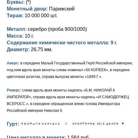
Буквы:
(*)
Монетный двор:
Парижский
Елизавета I (1741-1762)
Русско-Польские
Для Грузии
Медь
Серебро
Тираж:
10 000 000 шт.
Иоанн Антонович (1740-1741)
Для Польши
Для Польши
Медь
Золото
Металл:
серебро (проба 900/1000)
Анна Иоанновна (1730-1740)
Масса:
Памятные и донативные
Сибирские монеты
Серебро
10 г.
Содержание химически чистого металла:
9 г.
Петр II (1727-1730)
Для Молдавии и Валахии
Медь
Диаметр:
26,75 мм.
Екатерина I (1725-1727)
Таврические монеты
Для Пруссии
Аверс:
в середине Малый Государственный Герб Российской империи,
под ним вдоль края монеты слева номинал «50 КОПЕЕК», в середине
Петр I (1682-1725)
Ливонезы
цветочная розетка, справа выпуска монеты «1899 Г.».
Альбертусталер
Золото
Реверс:
слева вдоль края монеты надпись «Б.М. НИКОЛАЙ II
ИМПЕРАТОР», справа вдоль края монеты надпись «И САМОДЕРЖЕЦ
Серебро
ВСЕРОСС.», в середине обращенная влево голова Императора
Российской империи Николая II.
Медь
Гурт:
Для Речи Посполитой
Цена металла в монете:
1 564 руб.